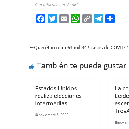
Con información de ABC.
F
T
E
W
C
T
S
a
w
m
h
o
el
h
c
itt
ai
at
p
e
ar
e
er
l
s
y
gr
e
Querétaro con 64 mil 347 casos de COVID-
b
A
Li
a
o
p
n
m
También te puede gustar
o
p
k
k
Estados Unidos
La c
realiza elecciones
Leide
intermedias
escen
TrovA
noviembre 8, 2022
noviem