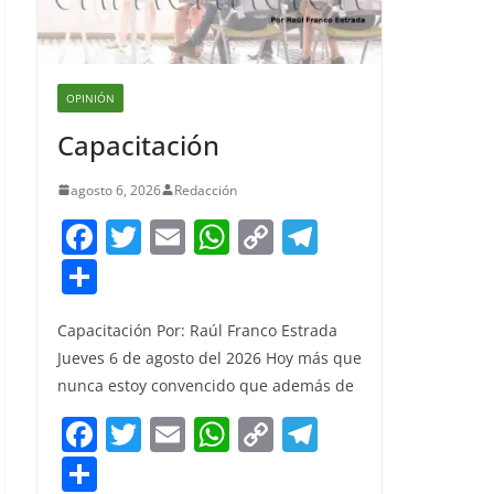
OPINIÓN
Capacitación
agosto 6, 2026
Redacción
F
T
E
W
C
T
a
w
m
h
o
el
S
c
itt
ai
at
p
e
h
e
er
l
s
y
gr
Capacitación Por: Raúl Franco Estrada
ar
Jueves 6 de agosto del 2026 Hoy más que
b
A
Li
a
e
nunca estoy convencido que además de
o
p
n
m
F
T
E
W
C
T
o
p
k
a
w
m
h
o
el
S
k