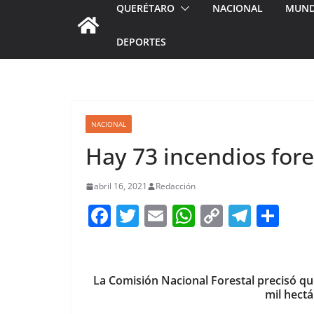
QUERÉTARO
NACIONAL
MUN
DEPORTES
NACIONAL
Hay 73 incendios fore
abril 16, 2021
Redacción
F
T
E
W
C
T
S
a
w
m
h
o
el
h
c
itt
ai
at
p
e
ar
e
er
l
s
y
gr
e
La Comisión Nacional Forestal precisó que
mil hectá
b
A
Li
a