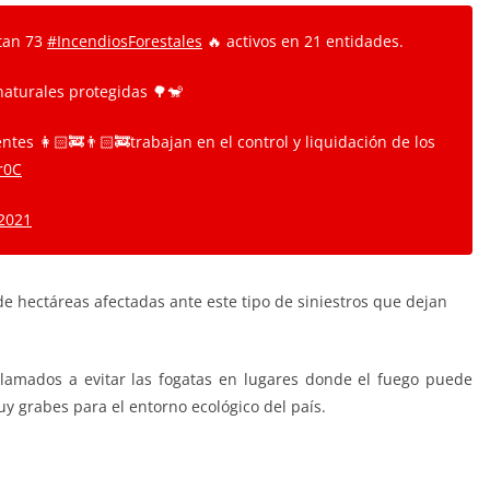
rtan 73
#IncendiosForestales
🔥 activos en 21 entidades.
naturales protegidas 🌳🐒
tes 👩🏻‍🚒👨🏻‍🚒trabajan en el control y liquidación de los
r0C
 2021
de hectáreas afectadas ante este tipo de siniestros que dejan
lamados a evitar las fogatas en lugares donde el fuego puede
y grabes para el entorno ecológico del país.