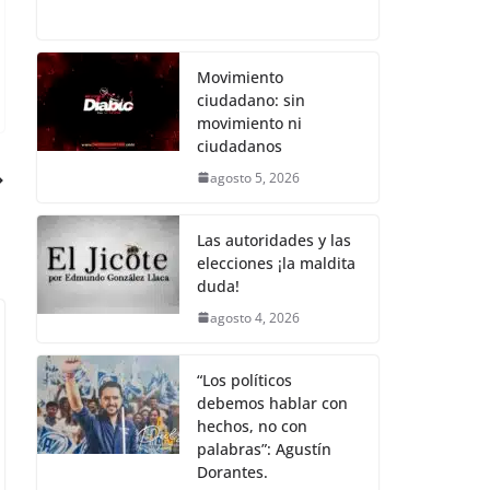
c
itt
ai
at
p
e
h
e
er
l
s
y
gr
ar
b
A
Li
a
e
Movimiento
ciudadano: sin
o
p
n
m
movimiento ni
o
p
k
ciudadanos
k
agosto 5, 2026
Las autoridades y las
elecciones ¡la maldita
duda!
agosto 4, 2026
“Los políticos
debemos hablar con
hechos, no con
palabras”: Agustín
Dorantes.