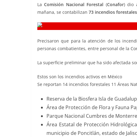
o
p
n
m
La
Comisión Nacional Forestal
(
Conafor
) dio 
mañana, se contabilizan
o
p
73 incendios forestale
k
k
Precisaron que para la atención de los incend
personas combatientes, entre personal de la Con
La superficie preliminar que ha sido afectada so
Estos son los incendios activos en México
Se reportan 14 incendios forestales 11 Áreas Na
Reserva de la Biosfera Isla de Guadalup
Área de Protección de Flora y Fauna P
Parque Nacional Cumbres de Monterrey
Área Estatal de Protección Hidrológica
municipio de Poncitlán, estado de Jalis