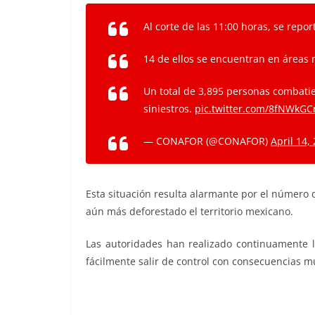
Al corte de las 11:00 horas, se repo
14 de ellos se encuentran en áreas 
Un total de 3,895 personas combatien
siniestros.
pic.twitter.com/8fNWkGC
— CONAFOR (@CONAFOR)
April 14,
Esta situación resulta alarmante por el número 
aún más deforestado el territorio mexicano.
Las autoridades han realizado continuamente l
fácilmente salir de control con consecuencias mu