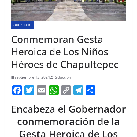
QUERÉTARO
Conmemoran Gesta
Heroica de Los Niños
Héroes de Chapultepec
septiembre 13, 2024
Redacción
F
T
E
W
C
T
S
a
w
m
h
o
el
h
Encabeza el Gobernador
c
itt
ai
at
p
e
ar
e
er
l
s
y
gr
e
conmemoración de la
b
A
Li
a
Gesta Heroica de Los