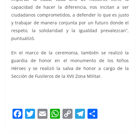
capacidad de hacer la diferencia, nos incitan a ser
ciudadanos comprometidos, a defender lo que es justo
y trabajar de manera conjunta por un futuro donde el
respeto, la solidaridad y la igualdad prevalezcan”,
puntualizó.
En el marco de la ceremonia, también se realizó la
guardia de honor en el monumento de los Niños
Héroes y se realizó la salva de honor a cargo de la
Sección de Fusileros de la XVII Zona Militar.
de Chapultepec, de Chapultepec, de Chapultepec, de
Chapultepec
F
T
E
W
C
T
S
a
w
m
h
o
el
h
c
itt
ai
at
p
e
ar