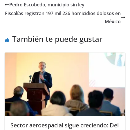
e
er
l
s
y
gr
e
Pedro Escobedo, municipio sin ley
b
A
Li
a
Fiscalías registran 197 mil 226 homicidios dolosos en
o
p
n
m
México
o
p
k
También te puede gustar
k
Sector aeroespacial sigue creciendo: Del