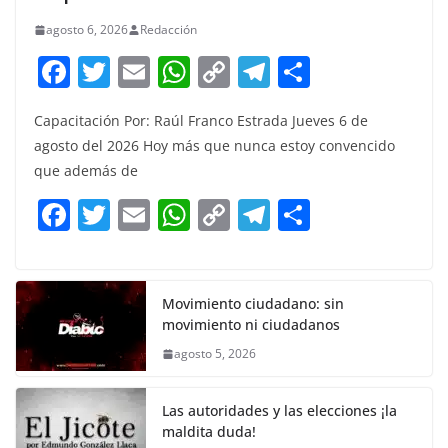
agosto 6, 2026
Redacción
F
T
E
W
C
T
S
a
w
m
h
o
el
h
Capacitación Por: Raúl Franco Estrada Jueves 6 de
c
itt
ai
at
p
e
ar
agosto del 2026 Hoy más que nunca estoy convencido
e
er
l
s
y
gr
e
que además de
b
A
Li
a
F
T
E
W
C
T
S
o
p
n
m
a
w
m
h
o
el
h
o
p
k
c
itt
ai
at
p
e
ar
k
e
er
l
s
y
gr
e
Movimiento ciudadano: sin
movimiento ni ciudadanos
b
A
Li
a
agosto 5, 2026
o
p
n
m
o
p
k
Las autoridades y las elecciones ¡la
k
maldita duda!