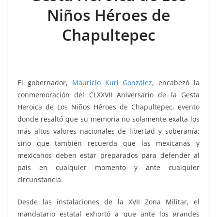
o
p
n
m
Niños Héroes de
o
p
k
k
Chapultepec
El gobernador,
Mauricio Kuri González
, encabezó la
conmemoración del CLXXVII Aniversario de la Gesta
Heroica de Los Niños Héroes de Chapultepec, evento
donde resaltó que su memoria no solamente exalta los
más altos valores nacionales de libertad y soberanía;
sino que también recuerda que las mexicanas y
mexicanos deben estar preparados para defender al
país en cualquier momento y ante cualquier
circunstancia.
Desde las instalaciones de la XVII Zona Militar, el
mandatario estatal exhortó a que ante los grandes