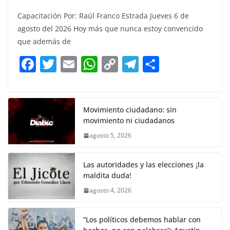
a
w
m
h
o
el
h
Capacitación Por: Raúl Franco Estrada Jueves 6 de
c
itt
ai
at
p
e
ar
agosto del 2026 Hoy más que nunca estoy convencido
e
er
l
s
y
gr
e
que además de
b
A
Li
a
F
T
E
W
C
T
S
o
p
n
m
a
w
m
h
o
el
h
o
p
k
c
itt
ai
at
p
e
ar
k
e
er
l
s
y
gr
e
Movimiento ciudadano: sin
movimiento ni ciudadanos
b
A
Li
a
agosto 5, 2026
o
p
n
m
o
p
k
Las autoridades y las elecciones ¡la
k
maldita duda!
agosto 4, 2026
“Los políticos debemos hablar con