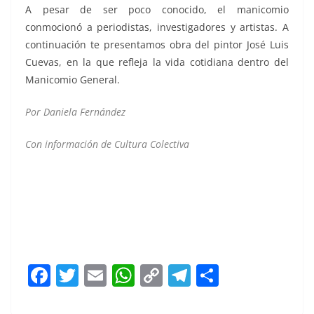
A pesar de ser poco conocido, el manicomio
conmocionó a periodistas, investigadores y artistas. A
continuación te presentamos obra del pintor José Luis
Cuevas, en la que refleja la vida cotidiana dentro del
Manicomio General.
Por Daniela Fernández
Con información de Cultura Colectiva
F
T
E
W
C
T
S
a
w
m
h
o
el
h