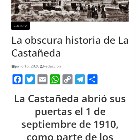
CULTURA
La obscura historia de La
Castañeda
junio 16, 2026
Redacción
F
T
E
W
C
T
S
a
w
m
h
o
el
h
La Castañeda abrió sus
c
itt
ai
at
p
e
ar
e
er
l
s
y
gr
e
puertas el 1 de
b
A
Li
a
septiembre de 1910,
o
p
n
m
como parte de los
o
p
k