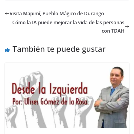
c
itt
ai
at
p
e
ar
e
er
l
s
y
gr
e
Visita Mapimí, Pueblo Mágico de Durango
b
A
Li
a
Cómo la IA puede mejorar la vida de las personas
o
p
n
m
con TDAH
o
p
k
También te puede gustar
k