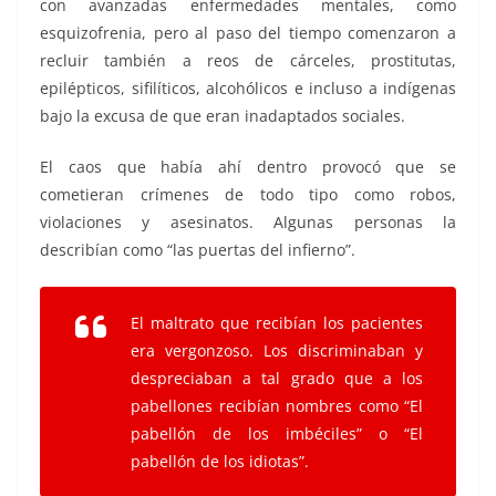
con avanzadas enfermedades mentales, como
esquizofrenia, pero al paso del tiempo comenzaron a
recluir también a reos de cárceles, prostitutas,
epilépticos, sifilíticos, alcohólicos e incluso a indígenas
bajo la excusa de que eran inadaptados sociales.
El caos que había ahí dentro provocó que se
cometieran crímenes de todo tipo como robos,
violaciones y asesinatos. Algunas personas la
describían como “las puertas del infierno”.
El maltrato que recibían los pacientes
era vergonzoso. Los discriminaban y
despreciaban a tal grado que a los
pabellones recibían nombres como “El
pabellón de los imbéciles” o “El
pabellón de los idiotas”.