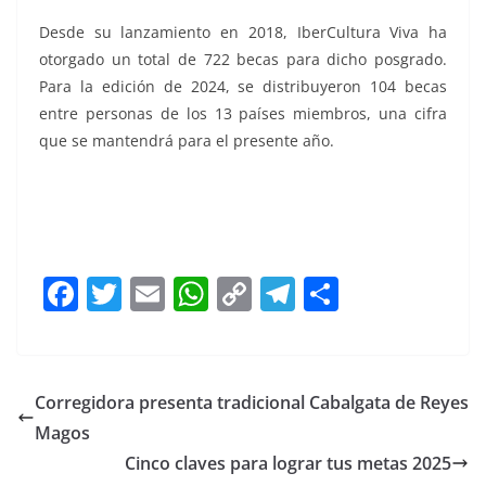
Desde su lanzamiento en 2018, IberCultura Viva ha
otorgado un total de 722 becas para dicho posgrado.
Para la edición de 2024, se distribuyeron 104 becas
entre personas de los 13 países miembros, una cifra
que se mantendrá para el presente año.
F
T
E
W
C
T
S
a
w
m
h
o
el
h
c
itt
ai
at
p
e
ar
e
er
l
s
y
gr
e
Corregidora presenta tradicional Cabalgata de Reyes
b
A
Li
a
Magos
o
p
n
m
Cinco claves para lograr tus metas 2025