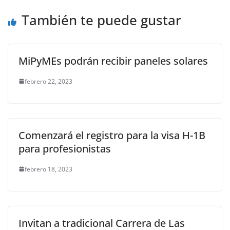
o
p
k
También te puede gustar
k
MiPyMEs podrán recibir paneles solares
febrero 22, 2023
Comenzará el registro para la visa H-1B
para profesionistas
febrero 18, 2023
Invitan a tradicional Carrera de Las