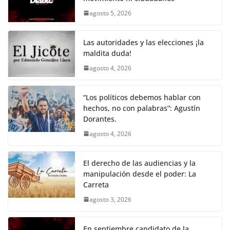
b
A
Li
a
agosto 5, 2026
o
p
n
m
o
p
k
Las autoridades y las elecciones ¡la
k
maldita duda!
agosto 4, 2026
“Los políticos debemos hablar con
hechos, no con palabras”: Agustín
Dorantes.
agosto 4, 2026
El derecho de las audiencias y la
manipulación desde el poder: La
Carreta
agosto 3, 2026
En septiembre candidato de la