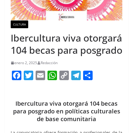
CULTURA
Ibercultura viva otorgará
104 becas para posgrado
enero 2, 2025
Redacción
F
T
E
W
C
T
S
a
w
m
h
o
el
h
c
itt
ai
at
p
e
ar
e
er
l
s
y
gr
e
Ibercultura viva otorgará 104 becas
b
A
Li
a
para posgrado en políticas culturales
de base comunitaria
o
p
n
m
o
p
k
La convocatoria ofrece formación a profesionales de la