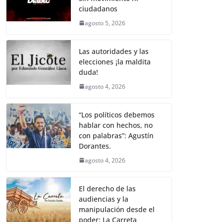
k
p
k
m
e
t
i
t
y
e
r
ciudadanos
b
t
l
s
L
g
e
agosto 5, 2026
o
e
A
i
r
o
r
p
n
a
Las autoridades y las
elecciones ¡la maldita
k
p
k
m
duda!
agosto 4, 2026
“Los políticos debemos
hablar con hechos, no
con palabras”: Agustín
Dorantes.
agosto 4, 2026
El derecho de las
audiencias y la
manipulación desde el
poder: La Carreta