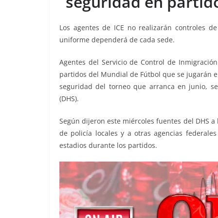
seguridad en partid
b
t
l
s
L
g
e
o
e
A
i
r
Los agentes de ICE no realizarán controles de
o
r
p
n
a
uniforme dependerá de cada sede.
k
p
k
m
Agentes del Servicio de Control de Inmigración
partidos del Mundial de Fútbol que se jugarán e
seguridad del torneo que arranca en junio, s
(DHS).
Según dijeron este miércoles fuentes del DHS a
de policía locales y a otras agencias federale
estadios durante los partidos.