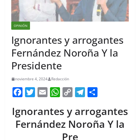
OPINIÓN
Ignorantes y arrogantes
Fernández Noroña Y la
Presidente
noviembre 4, 2024
Redacción
F
T
E
W
C
T
S
a
w
m
h
o
el
h
Ignorantes y arrogantes
c
itt
ai
at
p
e
ar
e
er
l
s
y
gr
e
Fernández Noroña Y la
b
A
Li
a
Pre