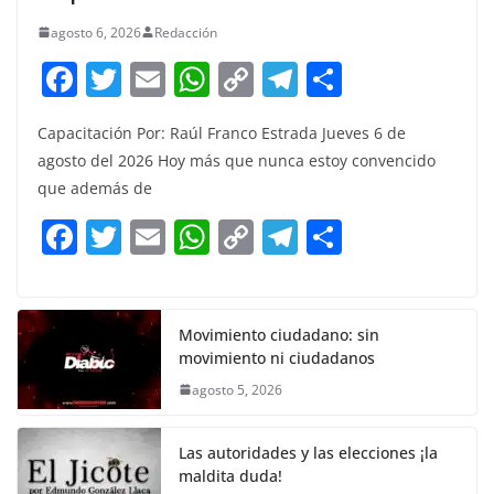
agosto 6, 2026
Redacción
F
T
E
W
C
T
S
a
w
m
h
o
el
h
Capacitación Por: Raúl Franco Estrada Jueves 6 de
c
itt
ai
at
p
e
ar
agosto del 2026 Hoy más que nunca estoy convencido
e
er
l
s
y
gr
e
que además de
b
A
Li
a
F
T
E
W
C
T
S
o
p
n
m
a
w
m
h
o
el
h
o
p
k
c
itt
ai
at
p
e
ar
k
e
er
l
s
y
gr
e
Movimiento ciudadano: sin
movimiento ni ciudadanos
b
A
Li
a
agosto 5, 2026
o
p
n
m
o
p
k
Las autoridades y las elecciones ¡la
k
maldita duda!