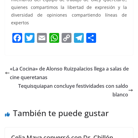
quienes compartimos la libertad de expresión y la
diversidad de opiniones compartiendo líneas de
expertos
F
T
E
W
C
T
S
a
w
m
h
o
el
h
c
itt
ai
at
p
e
ar
e
er
l
s
y
gr
e
«La Cocina» de Alonso Ruizpalacios llega a salas de
b
A
Li
a
cine queretanas
o
p
n
m
Tequisquiapan concluye festividades con saldo
o
p
k
blanco
k
También te puede gustar
Celia Maya conversó con Dr. Chillón