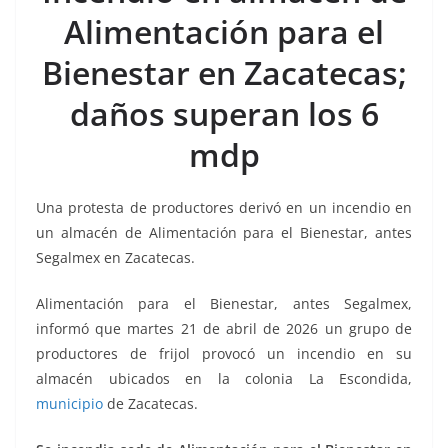
b
A
Li
a
Alimentación para el
o
p
n
m
Bienestar en Zacatecas;
o
p
k
k
daños superan los 6
mdp
Una protesta de productores derivó en un incendio en
un almacén de Alimentación para el Bienestar, antes
Segalmex en Zacatecas.
Alimentación para el Bienestar, antes Segalmex,
informó que martes 21 de abril de 2026 un grupo de
productores de frijol provocó un incendio en su
almacén ubicados en la colonia La Escondida,
municipio
de Zacatecas.