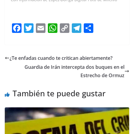
incendio incendio
F
T
E
W
C
T
S
a
w
m
h
o
el
h
c
itt
ai
at
p
e
ar
e
er
l
s
y
gr
e
¿Te enfadas cuando te critican abiertamente?
b
A
Li
a
Guardia de Irán intercepta dos buques en el
o
p
n
m
Estrecho de Ormuz
o
p
k
También te puede gustar
k