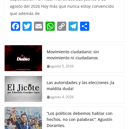
c
itt
ai
at
p
e
ar
agosto del 2026 Hoy más que nunca estoy convencido
e
er
l
s
y
gr
e
que además de
b
A
Li
a
F
T
E
W
C
T
S
o
p
n
m
a
w
m
h
o
el
h
o
p
k
c
itt
ai
at
p
e
ar
k
e
er
l
s
y
gr
e
Movimiento ciudadano: sin
movimiento ni ciudadanos
b
A
Li
a
agosto 5, 2026
o
p
n
m
o
p
k
Las autoridades y las elecciones ¡la
k
maldita duda!
agosto 4, 2026
“Los políticos debemos hablar con
hechos, no con palabras”: Agustín
Dorantes.