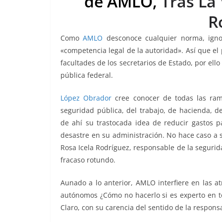
de AMLO,
Tras La
b
A
Li
a
R
o
p
n
m
Como
AMLO
desconoce cualquier norma, igno
o
p
k
«competencia legal de la autoridad». Así que el
k
facultades de los secretarios de Estado, por ell
pública federal.
López Obrador
cree conocer de todas las rama
seguridad pública, del trabajo, de hacienda, d
de ahí su trastocada idea de reducir gastos 
desastre en su administración. No hace caso a s
Rosa Icela Rodríguez, responsable de la segurid
fracaso rotundo.
Aunado a lo anterior, AMLO interfiere en las a
autónomos ¿Cómo no hacerlo si es experto en tod
Claro, con su carencia del sentido de la respons