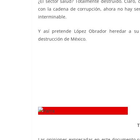
¿El sector salud? Totalmente destruido. Claro,
con la cadena de corrupción, ahora no hay serv
interminable.
Y así pretende López Obrador heredar a su 
destrucción de México.
T
Las opiniones expresadas en este documento so