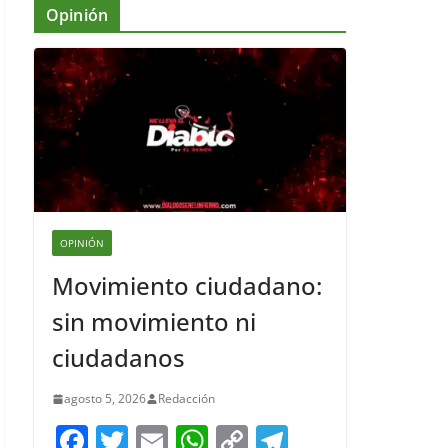
Opinión
OPINIÓN
Movimiento ciudadano:
sin movimiento ni
ciudadanos
agosto 5, 2026
Redacción
F
T
E
W
C
T