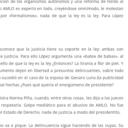
rición de los organismos autónomos y una reforma de fondo al
mo AMLO es experto en todo, creyéndose omnímodo, le molestan
s por «formalismos», nada de que la ley es la ley. Para López
sconoce que la justicia tiene su soporte en la ley; ambas son
de justicia. Para ello López argumenta una «batea de babas», al
o de que la ley es la ley ¿Entonces? La tiranía a flor de piel. Y
umento dejen en libertad a presuntos delincuentes, sobre todo
 sucedió en el caso de la esposa de Genaro Luna (la publicidad
n mal hechas ¿Pues qué quería el energúmeno de presidente?
stra Norma Piña, cuando, entre otras cosas, les dijo a los jueces
y respetarla. Golpe mediático para el abusivo de AMLO. No fue
el Estado de Derecho, nada de justicia a modo del presidentito.
no va a pique. La delincuencia sigue haciendo de las suyas. Su