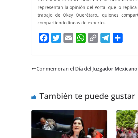
representan la opinión del Portal que lo replic
trabajo de Okey Querétaro., quienes compart
compartiendo líneas de expertos.
F
T
E
W
C
T
S
a
w
m
h
o
el
h
c
itt
ai
at
p
e
ar
e
er
l
s
y
gr
e
Conmemoran el Día del Juzgador Mexicano
b
A
Li
a
o
p
n
m
También te puede gustar
o
p
k
k