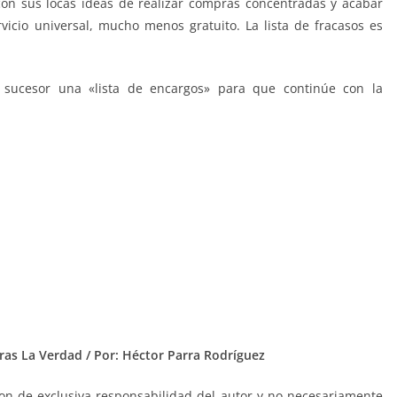
 con sus locas ideas de realizar compras concentradas y acabar
icio universal, mucho menos gratuito. La lista de fracasos es
sucesor una «lista de encargos» para que continúe con la
ras La Verdad / Por: Héctor Parra Rodríguez
n de exclusiva responsabilidad del autor y no necesariamente