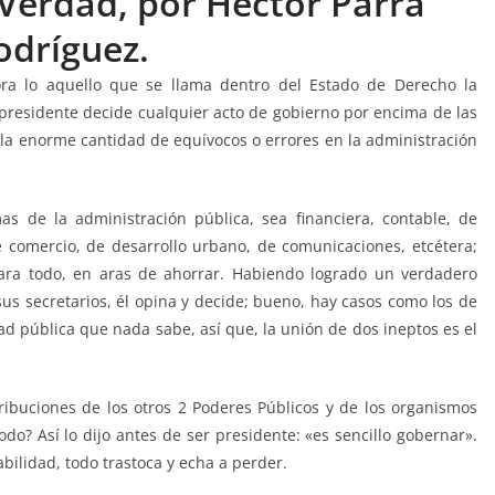
 Verdad, por Héctor Parra
odríguez.
ra lo aquello que se llama dentro del Estado de Derecho la
 presidente decide cualquier acto de gobierno por encima de las
o la enorme cantidad de equívocos o errores en la administración
s de la administración pública, sea financiera, contable, de
e comercio, de desarrollo urbano, de comunicaciones, etcétera;
para todo, en aras de ahorrar. Habiendo logrado un verdadero
us secretarios, él opina y decide; bueno, hay casos como los de
ad pública que nada sabe, así que, la unión de dos ineptos es el
tribuciones de los otros 2 Poderes Públicos y de los organismos
o? Así lo dijo antes de ser presidente: «es sencillo gobernar».
abilidad, todo trastoca y echa a perder.