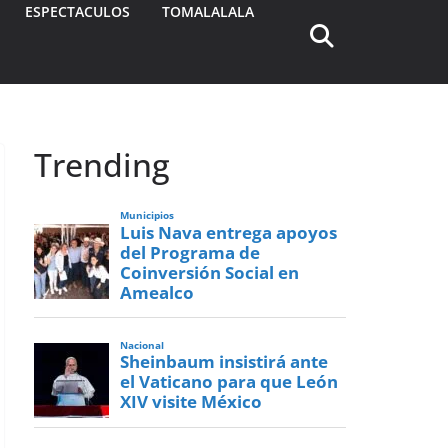
ESPECTACULOS
TOMALALALA
Trending
Municipios
Luis Nava entrega apoyos
del Programa de
Coinversión Social en
Amealco
Nacional
Sheinbaum insistirá ante
el Vaticano para que León
XIV visite México