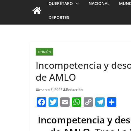
QUERÉTARO
NACIONAL
MUN
DEPORTES
OPINIÓN
Incompetencia y deso
de AMLO
marzo 8, 2023
Redacción
F
T
E
W
C
T
S
a
w
m
h
o
el
h
Incompetencia y des
c
itt
ai
at
p
e
ar
e
er
l
s
y
gr
e