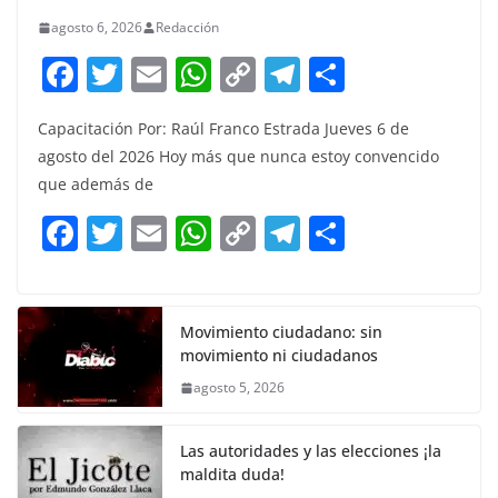
agosto 6, 2026
Redacción
F
T
E
W
C
T
S
a
w
m
h
o
el
h
Capacitación Por: Raúl Franco Estrada Jueves 6 de
c
itt
ai
at
p
e
ar
agosto del 2026 Hoy más que nunca estoy convencido
e
er
l
s
y
gr
e
que además de
b
A
Li
a
F
T
E
W
C
T
S
o
p
n
m
a
w
m
h
o
el
h
o
p
k
c
itt
ai
at
p
e
ar
k
e
er
l
s
y
gr
e
Movimiento ciudadano: sin
movimiento ni ciudadanos
b
A
Li
a
agosto 5, 2026
o
p
n
m
o
p
k
Las autoridades y las elecciones ¡la
k
maldita duda!