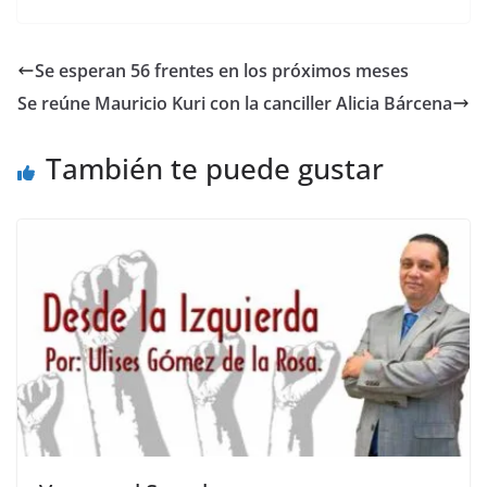
c
itt
ai
at
p
e
ar
e
er
l
s
y
gr
e
Se esperan 56 frentes en los próximos meses
b
A
Li
a
Se reúne Mauricio Kuri con la canciller Alicia Bárcena
o
p
n
m
o
p
k
También te puede gustar
k