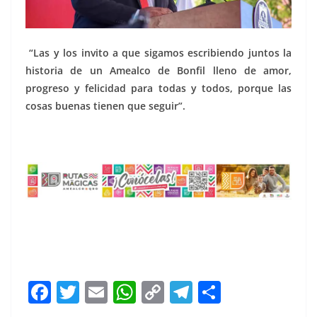
“Las y los invito a que sigamos escribiendo juntos la
historia de un Amealco de Bonfil lleno de amor,
progreso y felicidad para todas y todos, porque las
cosas buenas tienen que seguir”.
F
T
E
W
C
T
S
a
w
m
h
o
el
h