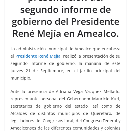
o
p
n
m
segundo informe de
o
p
k
k
gobierno del
Presidente
René Mejía en Amealco.
La administración municipal de Amealco que encabeza
el
Presidente René Mejía
, realizó la presentación de su
segundo informe de gobierno, la mañana de este
jueves 21 de Septiembre, en el jardín principal del
municipio.
de gobierno, de gobierno
Ante la presencia de Adriana Vega Vázquez Mellado,
representante personal del Gobernador Mauricio Kuri,
secretarios de gobierno del estado, así como de
Alcaldes de distintos municipios de Querétaro, de
legisladores del Congresos local, del Congreso Federal y
Amealcenses de las diferentes comunidades y colonias