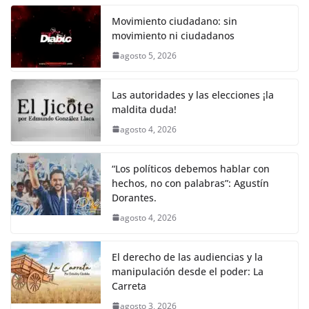
c
itt
ai
at
p
e
ar
k
e
er
l
s
y
gr
e
Movimiento ciudadano: sin
movimiento ni ciudadanos
b
A
Li
a
agosto 5, 2026
o
p
n
m
o
p
k
Las autoridades y las elecciones ¡la
k
maldita duda!
agosto 4, 2026
“Los políticos debemos hablar con
hechos, no con palabras”: Agustín
Dorantes.
agosto 4, 2026
El derecho de las audiencias y la
manipulación desde el poder: La
Carreta
agosto 3, 2026