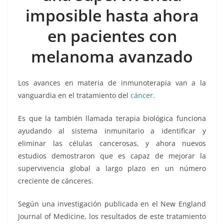
b
A
Li
a
imposible hasta ahora
o
p
n
m
en pacientes con
o
p
k
k
melanoma avanzado
Los avances en materia de inmunoterapia van a la
vanguardia en el tratamiento del
cáncer
.
Es que la también llamada terapia biológica funciona
ayudando al sistema inmunitario a identificar y
eliminar las células cancerosas, y ahora nuevos
estudios demostraron que es capaz de mejorar la
supervivencia global a largo plazo en un número
creciente de cánceres.
Según una investigación publicada en el New England
Journal of Medicine, los resultados de este tratamiento