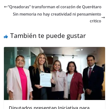
e
er
l
s
y
gr
e
“Qreadoras” transforman el corazón de Querétaro
b
A
Li
a
Sin memoria no hay creatividad ni pensamiento
o
p
n
m
critico
o
p
k
También te puede gustar
k
Diputados presentan Iniciativa para