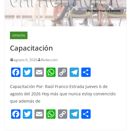
OPINIÓN
Capacitación
agosto 6, 2026
Redacción
F
T
E
W
C
T
S
a
w
m
h
o
el
h
Capacitación Por: Raúl Franco Estrada Jueves 6 de
c
itt
ai
at
p
e
ar
agosto del 2026 Hoy más que nunca estoy convencido
e
er
l
s
y
gr
e
que además de
b
A
Li
a
F
T
E
W
C
T
S
o
p
n
m
a
w
m
h
o
el
h
o
p
k