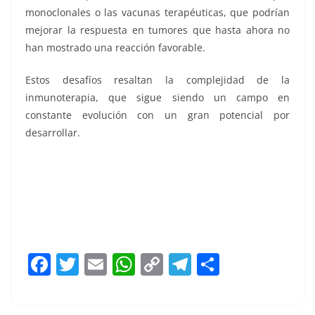
monoclonales o las vacunas terapéuticas, que podrían
mejorar la respuesta en tumores que hasta ahora no
han mostrado una reacción favorable.
Estos desafíos resaltan la complejidad de la
inmunoterapia, que sigue siendo un campo en
constante evolución con un gran potencial por
desarrollar.
F
T
E
W
C
T
S
a
w
m
h
o
el
h
c
itt
ai
at
p
e
ar