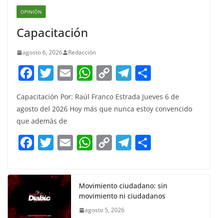
OPINIÓN
Capacitación
agosto 6, 2026
Redacción
F
T
E
W
C
T
S
a
w
m
h
o
el
h
Capacitación Por: Raúl Franco Estrada Jueves 6 de
c
itt
ai
at
p
e
ar
agosto del 2026 Hoy más que nunca estoy convencido
e
er
l
s
y
gr
e
que además de
b
A
Li
a
F
T
E
W
C
T
S
o
p
n
m
a
w
m
h
o
el
h
o
p
k
c
itt
ai
at
p
e
ar
k
e
er
l
s
y
gr
e
Movimiento ciudadano: sin
movimiento ni ciudadanos
b
A
Li
a
agosto 5, 2026