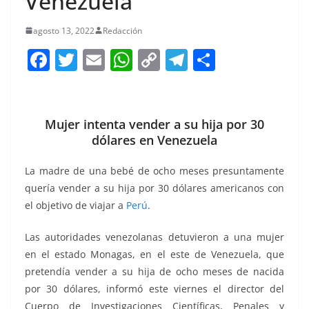
Venezuela
agosto 13, 2022
Redacción
F
T
E
W
C
T
S
a
w
m
h
o
el
h
c
itt
ai
at
p
e
ar
e
er
l
s
y
gr
e
Mujer intenta vender a su hija por 30
dólares en Venezuela
b
A
Li
a
o
p
n
m
La madre de una bebé de ocho meses presuntamente
o
p
k
quería vender a su hija por 30 dólares americanos con
el objetivo de viajar a
Perú
.
k
Las autoridades venezolanas detuvieron a una mujer
en el estado Monagas, en el este de Venezuela, que
pretendía vender a su hija de ocho meses de nacida
por 30 dólares, informó este viernes el director del
Cuerpo de Investigaciones Científicas, Penales y