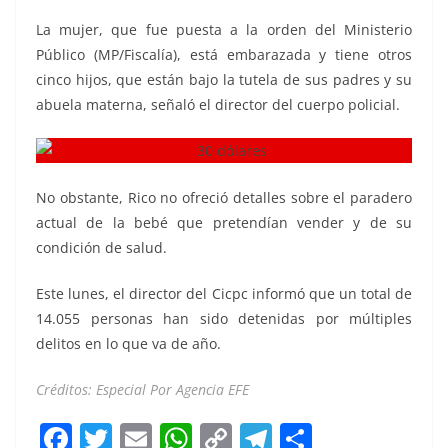
La mujer, que fue puesta a la orden del Ministerio
Público (MP/Fiscalía), está embarazada y tiene otros
cinco hijos, que están bajo la tutela de sus padres y su
abuela materna, señaló el director del cuerpo policial.
No obstante, Rico no ofreció detalles sobre el paradero
actual de la bebé que pretendían vender y de su
condición de salud.
Este lunes, el director del Cicpc informó que un total de
14.055 personas han sido detenidas por múltiples
delitos en lo que va de año.
Créditos: Especial Por Agencia EFE
F
T
E
W
C
T
S