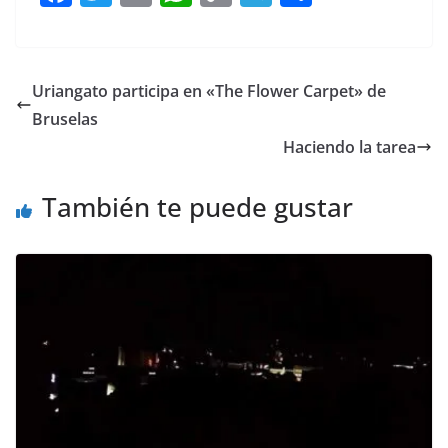
a
w
m
h
o
el
h
c
itt
ai
at
p
e
ar
e
er
l
s
y
gr
e
Uriangato participa en «The Flower Carpet» de
b
A
Li
a
Bruselas
o
p
n
m
Haciendo la tarea
o
p
k
También te puede gustar
k