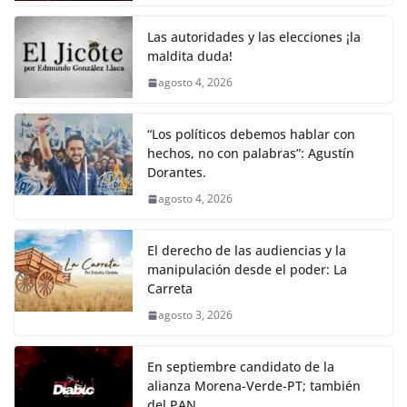
o
p
n
m
o
p
k
Las autoridades y las elecciones ¡la
k
maldita duda!
agosto 4, 2026
“Los políticos debemos hablar con
hechos, no con palabras”: Agustín
Dorantes.
agosto 4, 2026
El derecho de las audiencias y la
manipulación desde el poder: La
Carreta
agosto 3, 2026
En septiembre candidato de la
alianza Morena-Verde-PT; también
del PAN