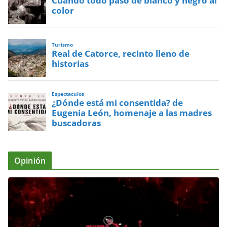
Cuando todo pasó de blanco y negro al
color
Turismo
Real de Catorce, recinto lleno de
historias
Espectaculos
¿Dónde está mi consentida? de
Eugenia León, homenaje a las madres
buscadoras
Opinión