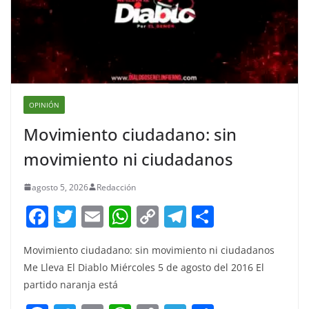
OPINIÓN
Movimiento ciudadano: sin
movimiento ni ciudadanos
agosto 5, 2026
Redacción
F
T
E
W
C
T
S
a
w
m
h
o
el
h
Movimiento ciudadano: sin movimiento ni ciudadanos
c
itt
ai
at
p
e
ar
Me Lleva El Diablo Miércoles 5 de agosto del 2016 El
e
er
l
s
y
gr
e
partido naranja está
b
A
Li
a