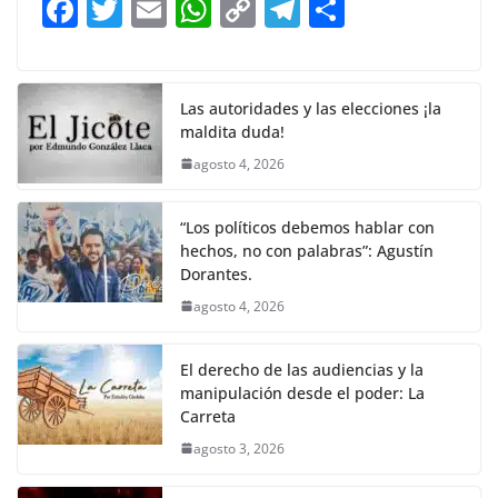
F
T
E
W
C
T
S
o
p
n
m
a
w
m
h
o
el
h
o
p
k
c
itt
ai
at
p
e
ar
k
e
er
l
s
y
gr
e
Las autoridades y las elecciones ¡la
maldita duda!
b
A
Li
a
agosto 4, 2026
o
p
n
m
o
p
k
“Los políticos debemos hablar con
k
hechos, no con palabras”: Agustín
Dorantes.
agosto 4, 2026
El derecho de las audiencias y la
manipulación desde el poder: La
Carreta
agosto 3, 2026