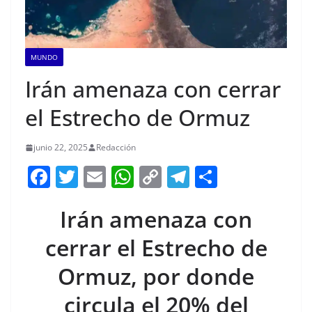
MUNDO
Irán amenaza con cerrar
el Estrecho de Ormuz
junio 22, 2025
Redacción
F
T
E
W
C
T
S
a
w
m
h
o
el
h
Irán amenaza con
c
itt
ai
at
p
e
ar
e
er
l
s
y
gr
e
cerrar el Estrecho de
b
A
Li
a
Ormuz, por donde
o
p
n
m
circula el 20% del
o
p
k