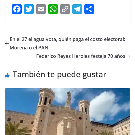
F
T
E
W
C
T
S
a
w
m
h
o
el
h
c
itt
ai
at
p
e
ar
e
er
l
s
y
gr
e
En el 27 el agua vota, quién paga el costo electoral:
b
A
Li
a
Morena o el PAN
o
p
n
m
Federico Reyes Heroles festeja 70 años
o
p
k
También te puede gustar
k