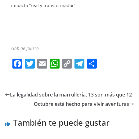
impacto “real y transformador”.
Gob de Jalisco
F
T
E
W
C
T
S
a
w
m
h
o
el
h
c
itt
ai
at
p
e
ar
e
er
l
s
y
gr
e
La legalidad sobre la marrullería, 13 son más que 12
b
A
Li
a
Octubre está hecho para vivir aventuras
o
p
n
m
o
p
k
También te puede gustar
k