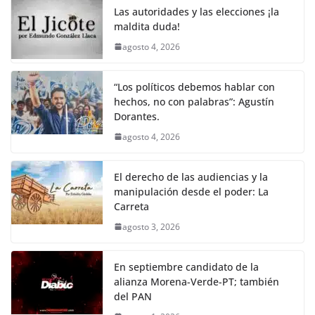
o
p
k
Las autoridades y las elecciones ¡la
k
maldita duda!
agosto 4, 2026
“Los políticos debemos hablar con
hechos, no con palabras”: Agustín
Dorantes.
agosto 4, 2026
El derecho de las audiencias y la
manipulación desde el poder: La
Carreta
agosto 3, 2026
En septiembre candidato de la
alianza Morena-Verde-PT; también
del PAN