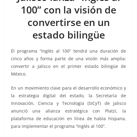
b
A
Li
a
100” con la visión de
o
p
n
m
convertirse en un
o
p
k
k
estado bilingüe
El programa “Inglés al 100” tendrá una duración de
cinco años y forma parte de una visión más amplia:
convertir a Jalisco en el primer estado bilingüe de
México.
En un movimiento clave para el desarrollo económico y
la estrategia digital del estado, la Secretaría de
Innovación, Ciencia y Tecnología (SICyT) de Jalisco
anunció una alianza estratégica con Platzi, la
plataforma de educación en línea de habla hispana,
para implementar el programa “Inglés al 100”.