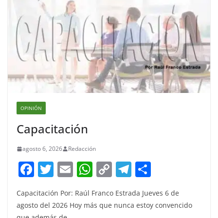
OPINIÓN
Capacitación
agosto 6, 2026
Redacción
F
T
E
W
C
T
S
a
w
m
h
o
el
h
Capacitación Por: Raúl Franco Estrada Jueves 6 de
c
itt
ai
at
p
e
ar
agosto del 2026 Hoy más que nunca estoy convencido
e
er
l
s
y
gr
e
que además de