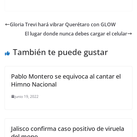
a
w
m
h
o
el
h
c
itt
ai
at
p
e
ar
e
er
l
s
y
gr
e
Gloria Trevi hará vibrar Querétaro con GLOW
b
A
Li
a
El lugar donde nunca debes cargar el celular
o
p
n
m
o
p
k
También te puede gustar
k
Pablo Montero se equivoca al cantar el
Himno Nacional
junio 19, 2022
Jalisco confirma caso positivo de viruela
del mono