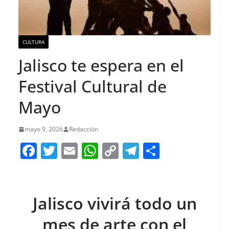
CULTURA
Jalisco te espera en el
Festival Cultural de
Mayo
mayo 9, 2026
Redacción
F
T
E
W
C
T
S
a
w
m
h
o
el
h
c
itt
ai
at
p
e
ar
e
er
l
s
y
gr
e
Jalisco vivirá todo un
b
A
Li
a
mes de arte con el