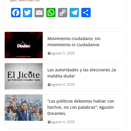
b
A
Li
a
F
T
E
W
C
T
S
o
p
n
m
a
w
m
h
o
el
h
o
p
k
c
itt
ai
at
p
e
ar
k
e
er
l
s
y
gr
e
Movimiento ciudadano: sin
movimiento ni ciudadanos
b
A
Li
a
agosto 5, 2026
o
p
n
m
o
p
k
Las autoridades y las elecciones ¡la
k
maldita duda!
agosto 4, 2026
“Los políticos debemos hablar con
hechos, no con palabras”: Agustín
Dorantes.
agosto 4, 2026