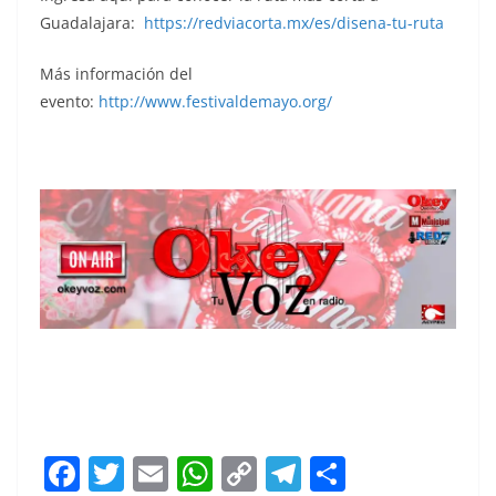
Guadalajara:
https://redviacorta.mx/es/disena-tu-ruta
Más información del
evento:
http://www.festivaldemayo.org/
Jalisco, Jalisco, Jalisco, Jalisco, Jalisco, Jalisco,
F
T
E
W
C
T
S