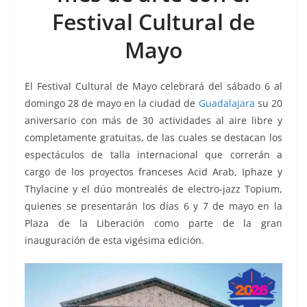
o
p
n
m
Festival Cultural de
o
p
k
k
Mayo
El Festival Cultural de Mayo celebrará del sábado 6 al
domingo 28 de mayo en la ciudad de
Guadalajara
su 20
aniversario con más de 30 actividades al aire libre y
completamente gratuitas, de las cuales se destacan los
espectáculos de talla internacional que correrán a
cargo de los proyectos franceses Acid Arab, Iphaze y
Thylacine y el dúo montrealés de electro-jazz Topium,
quienes se presentarán los días 6 y 7 de mayo en la
Plaza de la Liberación como parte de la gran
inauguración de esta vigésima edición.