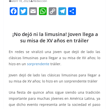
abril 18, 2023
Redacción
F
T
E
W
C
T
S
a
w
m
h
o
el
h
c
itt
ai
at
p
e
ar
e
er
l
s
y
gr
e
¡No dejó ni la limusina! Joven llega a
b
A
Li
a
su misa de XV años en tráiler
o
p
n
m
En redes se viralizó una joven que dejó de lado las
o
p
k
clásicas limusinas para llegar a su misa de XV años; lo
k
hizo en un
sorprendente
tráiler.
Joven dejó de lado las clásicas limusinas para llegar a
su misa de XV años; lo hizo en un sorprendente tráiler
Una fiesta de quince años sigue siendo una tradición
importante para muchas jóvenes en América Latina, ya
que dicho evento representa ante la sociedad el paso