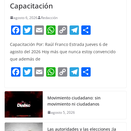
Capacitación
agosto 6, 2026
Redacción
F
T
E
W
C
T
S
a
w
m
h
o
el
h
Capacitación Por: Raúl Franco Estrada Jueves 6 de
c
itt
ai
at
p
e
ar
agosto del 2026 Hoy más que nunca estoy convencido
e
er
l
s
y
gr
e
que además de
b
A
Li
a
F
T
E
W
C
T
S
o
p
n
m
a
w
m
h
o
el
h
o
p
k
c
itt
ai
at
p
e
ar
k
e
er
l
s
y
gr
e
Movimiento ciudadano: sin
movimiento ni ciudadanos
b
A
Li
a
agosto 5, 2026
o
p
n
m
o
p
k
Las autoridades y las elecciones ¡la