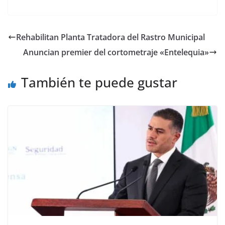
a
w
m
h
o
el
h
c
itt
ai
at
p
e
ar
e
er
l
s
y
gr
e
Rehabilitan Planta Tratadora del Rastro Municipal
b
A
Li
a
Anuncian premier del cortometraje «Entelequia»
o
p
n
m
o
p
k
También te puede gustar
k