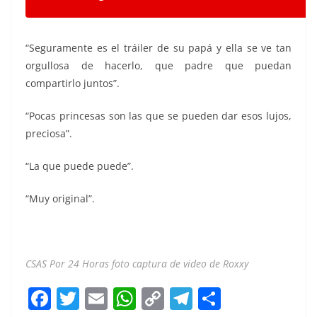
“Seguramente es el tráiler de su papá y ella se ve tan
orgullosa de hacerlo, que padre que puedan
compartirlo juntos”.
“Pocas princesas son las que se pueden dar esos lujos,
preciosa”.
“La que puede puede”.
“Muy original”.
CSAS Por 24 Horas foto captura de video de Roxxy
F
T
E
W
C
T
S