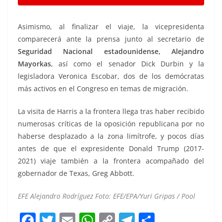
Asimismo, al finalizar el viaje, la vicepresidenta
comparecerá ante la prensa junto al secretario de
Seguridad Nacional estadounidense, Alejandro
Mayorkas
, así como el senador Dick Durbin y la
legisladora Veronica Escobar, dos de los demócratas
más activos en el Congreso en temas de migración.
La visita de Harris a la frontera llega tras haber recibido
numerosas críticas de la oposición republicana por no
haberse desplazado a la zona limítrofe, y pocos días
antes de que el expresidente Donald Trump (2017-
2021) viaje también a la frontera acompañado del
gobernador de Texas, Greg Abbott.
EFE Alejandro Rodríguez Foto: EFE/EPA/Yuri Gripas / Pool
F
T
E
W
C
T
S