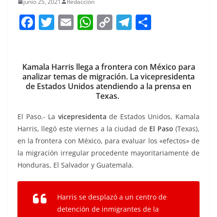
junio 25, 2021
Redacción
F
T
E
W
C
T
S
a
w
m
h
o
el
h
c
itt
ai
at
p
e
ar
e
er
l
s
y
gr
e
Kamala Harris llega a frontera con México para
analizar temas de migración. La vicepresidenta
b
A
Li
a
de Estados Unidos atendiendo a la prensa en
o
p
n
m
Texas.
o
p
k
El Paso.- La
vicepresidenta
de Estados Unidos, Kamala
k
Harris, llegó este viernes a la ciudad de
El Paso
(Texas),
en la frontera con México, para evaluar los «efectos» de
la migración irregular procedente mayoritariamente de
Honduras, El Salvador y Guatemala.
Harris se desplazó a un centro de
detención de inmigrantes de la