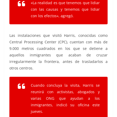
«La realidad es que tenemos que lidiar
con las causas y tenemos que lidiar
con los efectos», agregó.
Las instalaciones que visitó Harris, conocidas como
Central Processing Center (CPC), cuentan con más de
9.000 metros cuadrados en los que se detiene a
aquellos inmigrantes que acaban de cruzar
irregularmente la frontera, antes de trasladarlos a
otros centros.
Cuando concluya la visita, Harris se
reunirá con activistas, abogados y
varias ONG que ayudan a los
inmigrantes, indicó su oficina este
jueves.