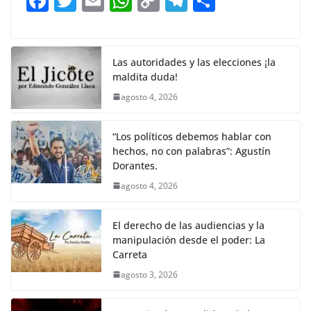
F
T
E
W
C
T
S
o
p
n
m
a
w
m
h
o
el
h
o
p
k
c
itt
ai
at
p
e
ar
k
e
er
l
s
y
gr
e
Las autoridades y las elecciones ¡la
maldita duda!
b
A
Li
a
agosto 4, 2026
o
p
n
m
o
p
k
“Los políticos debemos hablar con
k
hechos, no con palabras”: Agustín
Dorantes.
agosto 4, 2026
El derecho de las audiencias y la
manipulación desde el poder: La
Carreta
agosto 3, 2026