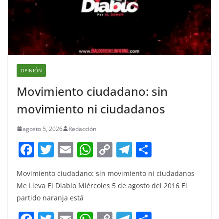
OPINIÓN
Movimiento ciudadano: sin
movimiento ni ciudadanos
agosto 5, 2026
Redacción
F
T
E
W
C
T
S
a
w
m
h
o
el
h
Movimiento ciudadano: sin movimiento ni ciudadanos
c
itt
ai
at
p
e
ar
Me Lleva El Diablo Miércoles 5 de agosto del 2016 El
e
er
l
s
y
gr
e
partido naranja está
b
A
Li
a