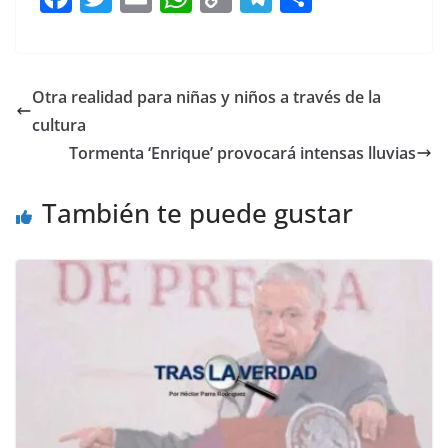
a
w
m
h
o
el
h
c
itt
ai
at
p
e
ar
e
er
l
s
y
gr
e
Otra realidad para niñas y niños a través de la
b
A
Li
a
cultura
o
p
n
m
Tormenta ‘Enrique’ provocará intensas lluvias
o
p
k
También te puede gustar
k