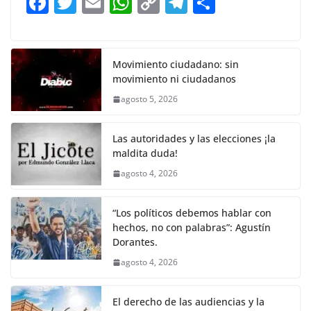
F
T
E
W
C
T
S
o
p
n
m
a
w
m
h
o
el
h
o
p
k
c
itt
ai
at
p
e
ar
k
e
er
l
s
y
gr
e
Movimiento ciudadano: sin
movimiento ni ciudadanos
b
A
Li
a
agosto 5, 2026
o
p
n
m
o
p
k
Las autoridades y las elecciones ¡la
k
maldita duda!
agosto 4, 2026
“Los políticos debemos hablar con
hechos, no con palabras”: Agustín
Dorantes.
agosto 4, 2026
El derecho de las audiencias y la