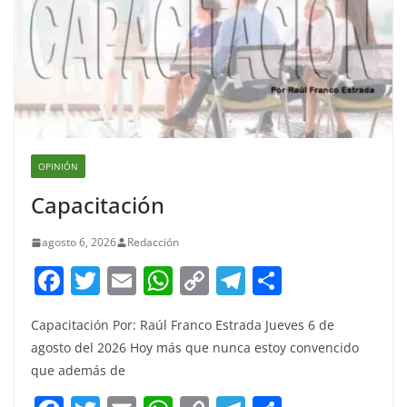
OPINIÓN
Capacitación
agosto 6, 2026
Redacción
F
T
E
W
C
T
S
a
w
m
h
o
el
h
Capacitación Por: Raúl Franco Estrada Jueves 6 de
c
itt
ai
at
p
e
ar
agosto del 2026 Hoy más que nunca estoy convencido
e
er
l
s
y
gr
e
que además de
b
A
Li
a