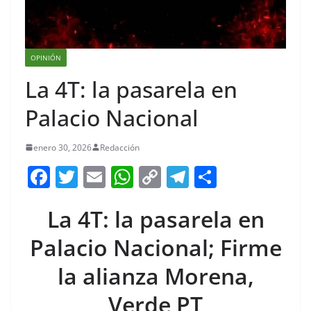
OPINIÓN
La 4T: la pasarela en
Palacio Nacional
enero 30, 2026
Redacción
F
T
E
W
C
T
S
a
w
m
h
o
el
h
La 4T: la pasarela en
c
itt
ai
at
p
e
ar
e
er
l
s
y
gr
e
Palacio Nacional; Firme
b
A
Li
a
la alianza Morena,
o
p
n
m
Verde PT
o
p
k