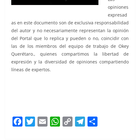
opiniones
expresad
as en este documento son de exclusiva responsabilidad
del autor y no necesariamente representan la opinión
del Portal que lo replica y pueden o no, coincidir con
las de los miembros del equipo de trabajo de Okey
Querétaro., quienes compartimos la libertad de
expresión y la diversidad de opiniones compartiendo
líneas de expertos.
la pasarela, la pasarela, la pasarela, la pasarela, la
pasarela, la pasarela,
F
T
E
W
C
T
S
a
w
m
h
o
el
h