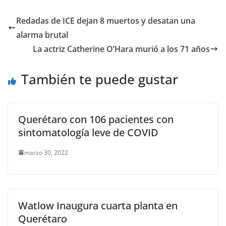
c
itt
ai
at
p
e
ar
e
er
l
s
y
gr
e
Redadas de ICE dejan 8 muertos y desatan una
b
A
Li
a
alarma brutal
o
p
n
m
La actriz Catherine O’Hara murió a los 71 años
o
p
k
También te puede gustar
k
Querétaro con 106 pacientes con
sintomatología leve de COVID
marzo 30, 2022
Watlow Inaugura cuarta planta en
Querétaro