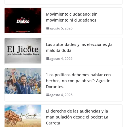
o
p
k
c
itt
ai
at
p
e
ar
k
e
er
l
s
y
gr
e
Movimiento ciudadano: sin
movimiento ni ciudadanos
b
A
Li
a
agosto 5, 2026
o
p
n
m
o
p
k
Las autoridades y las elecciones ¡la
k
maldita duda!
agosto 4, 2026
“Los políticos debemos hablar con
hechos, no con palabras”: Agustín
Dorantes.
agosto 4, 2026
El derecho de las audiencias y la
manipulación desde el poder: La
Carreta