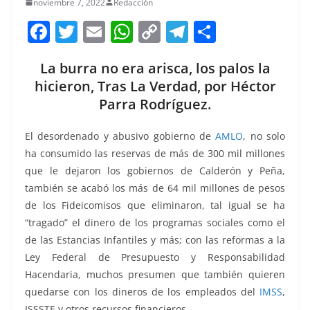
noviembre 7, 2022
Redacción
F
T
E
W
C
T
S
a
w
m
h
o
el
h
La burra no era arisca, los palos la
c
itt
ai
at
p
e
ar
hicieron, Tras La Verdad, por Héctor
e
er
l
s
y
gr
e
Parra Rodríguez.
b
A
Li
a
o
p
n
m
El desordenado y abusivo gobierno de
AMLO
, no solo
ha consumido las reservas de más de 300 mil millones
o
p
k
que le dejaron los gobiernos de Calderón y Peña,
k
también se acabó los más de 64 mil millones de pesos
de los Fideicomisos que eliminaron, tal igual se ha
“tragado” el dinero de los programas sociales como el
de las Estancias Infantiles y más; con las reformas a la
Ley Federal de Presupuesto y Responsabilidad
Hacendaria, muchos presumen que también quieren
quedarse con los dineros de los empleados del
IMSS
,
ISSSTE y otros recursos financieros.