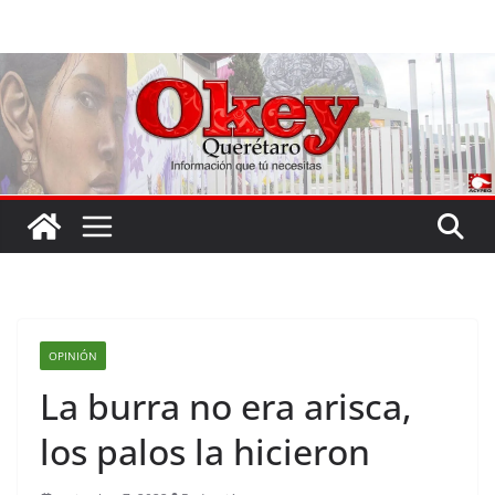
Saltar
al
contenido
OPINIÓN
La burra no era arisca,
los palos la hicieron