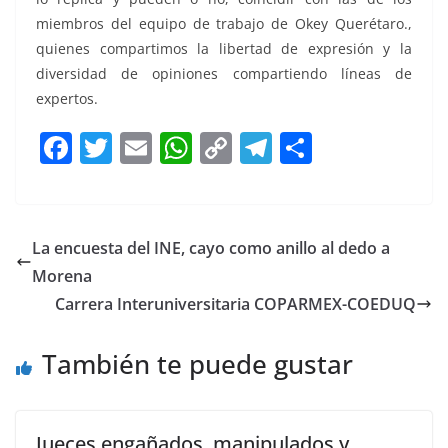
miembros del equipo de trabajo de Okey Querétaro.,
quienes compartimos la libertad de expresión y la
diversidad de opiniones compartiendo líneas de
expertos.
F
T
E
W
C
T
S
a
w
m
h
o
el
h
c
itt
ai
at
p
e
ar
e
er
l
s
y
gr
e
La encuesta del INE, cayo como anillo al dedo a
b
A
Li
a
Morena
o
p
n
m
Carrera Interuniversitaria COPARMEX-COEDUQ
o
p
k
También te puede gustar
k
Jueces engañados, manipulados y