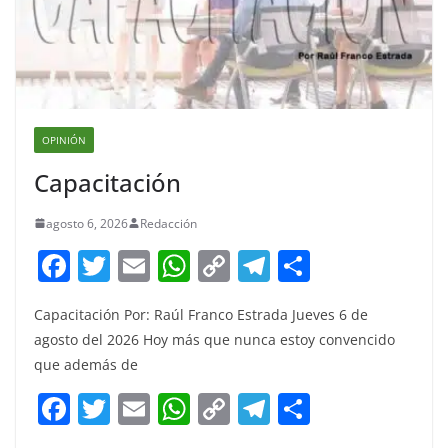
OPINIÓN
Capacitación
agosto 6, 2026
Redacción
F
T
E
W
C
T
S
a
w
m
h
o
el
h
Capacitación Por: Raúl Franco Estrada Jueves 6 de
c
itt
ai
at
p
e
ar
agosto del 2026 Hoy más que nunca estoy convencido
e
er
l
s
y
gr
e
que además de
b
A
Li
a
F
T
E
W
C
T
S
o
p
n
m
a
w
m
h
o
el
h