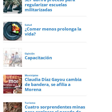
regularizar escuelas
militarizadas
Salud
¿Comer menos prolonga la
vida?
Opinión
Capacitación
Municipios
Claudia Díaz Gayou cambia
de bandera, se afilia a
Morena
Turismo
Cuatro sorprendentes minas
para explorar el pasado de