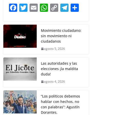
b
A
Li
a
F
T
E
W
C
T
S
o
p
n
m
a
w
m
h
o
el
h
o
p
k
c
itt
ai
at
p
e
ar
k
e
er
l
s
y
gr
e
Movimiento ciudadano:
sin movimiento ni
b
A
Li
a
ciudadanos
o
p
n
m
agosto 5, 2026
o
p
k
k
Las autoridades y las
elecciones ¡la maldita
duda!
agosto 4, 2026
“Los políticos debemos
hablar con hechos, no
con palabras”: Agustín
Dorantes.