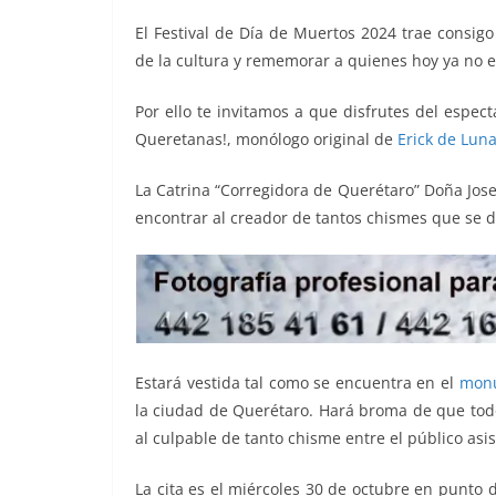
o
p
n
m
El Festival de Día de Muertos 2024 trae consigo
o
p
k
de la cultura y rememorar a quienes hoy ya no e
k
Por ello te invitamos a que disfrutes del espec
Queretanas!, monólogo original de
Erick de Luna
La Catrina “Corregidora de Querétaro” Doña Jos
encontrar al creador de tantos chismes que se d
Estará vestida tal como se encuentra en el
mon
la ciudad de Querétaro. Hará broma de que todo
al culpable de tanto chisme entre el público asi
La cita es el miércoles 30 de octubre en punto 