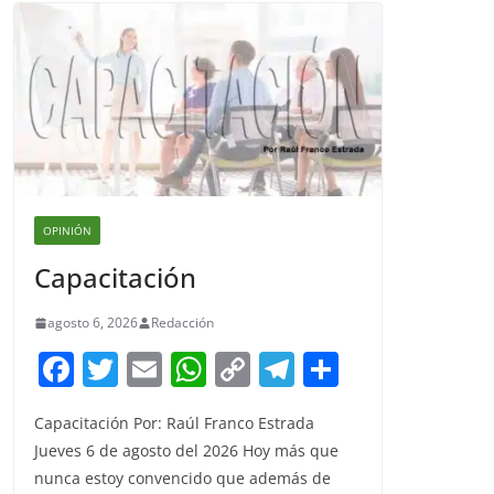
OPINIÓN
Capacitación
agosto 6, 2026
Redacción
F
T
E
W
C
T
S
a
w
m
h
o
el
h
Capacitación Por: Raúl Franco Estrada
c
itt
ai
at
p
e
ar
Jueves 6 de agosto del 2026 Hoy más que
e
er
l
s
y
gr
e
nunca estoy convencido que además de