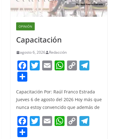
OPINIÓN
Capacitación
agosto 6, 2026
Redacción
F
T
E
W
C
T
a
w
m
h
o
el
S
c
itt
ai
at
p
e
h
e
er
l
s
y
gr
Capacitación Por: Raúl Franco Estrada
ar
Jueves 6 de agosto del 2026 Hoy más que
b
A
Li
a
e
nunca estoy convencido que además de
o
p
n
m
F
T
E
W
C
T
o
p
k
a
w
m
h
o
el
S
k