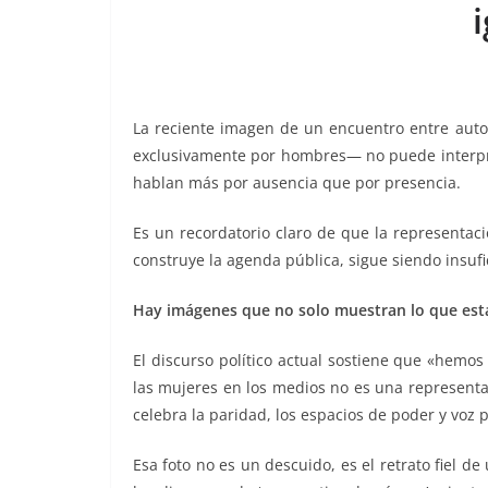
b
A
Li
a
o
p
n
m
o
p
k
k
La reciente imagen de un encuentro entre auto
exclusivamente por hombres— no puede interpr
hablan más por ausencia que por presencia.
Es un recordatorio claro de que la representac
construye la agenda pública, sigue siendo insufi
Hay imágenes que no solo muestran lo que está 
El discurso político actual sostiene que «hemos
las mujeres en los medios no es una representaci
celebra la paridad, los espacios de poder y voz 
Esa foto no es un descuido, es el retrato fiel d