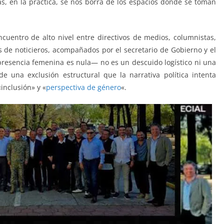
as, en la práctica, se nos borra de los espacios donde se toman
ncuentro de alto nivel entre directivos de medios, columnistas,
s de noticieros, acompañados por el secretario de Gobierno y el
resencia femenina es nula— no es un descuido logístico ni una
 de una exclusión estructural que la narrativa política intenta
inclusión» y «
perspectiva de género
«.