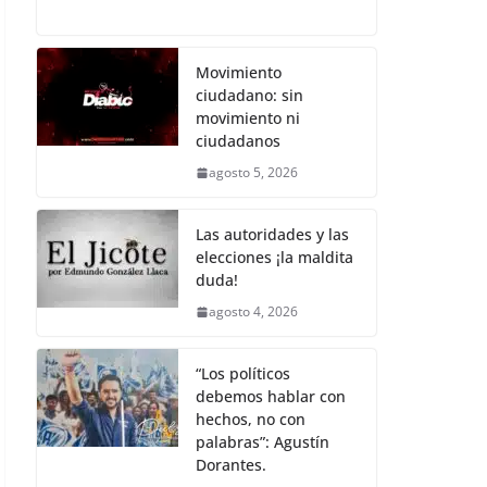
c
itt
ai
at
p
e
h
e
er
l
s
y
gr
ar
b
A
Li
a
e
Movimiento
ciudadano: sin
o
p
n
m
movimiento ni
o
p
k
ciudadanos
k
agosto 5, 2026
Las autoridades y las
elecciones ¡la maldita
duda!
agosto 4, 2026
“Los políticos
debemos hablar con
hechos, no con
palabras”: Agustín
Dorantes.