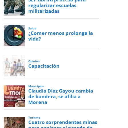
regularizar escuelas
militarizadas
Salud
¿Comer menos prolonga la
vida?
Opinión
Capacitación
Municipios
Claudia Díaz Gayou cambia
de bandera, se afilia a
Morena
Turismo
Cuatro sorprendentes minas
para explorar el pasado de