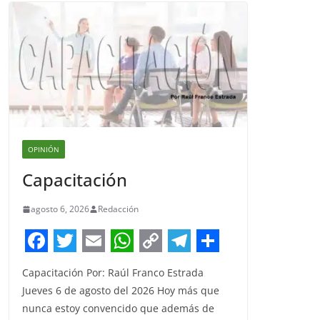
OPINIÓN
Capacitación
agosto 6, 2026
Redacción
F
T
E
W
C
T
S
Capacitación Por: Raúl Franco Estrada
a
w
m
h
o
e
h
Jueves 6 de agosto del 2026 Hoy más que
c
i
a
a
p
l
a
nunca estoy convencido que además de