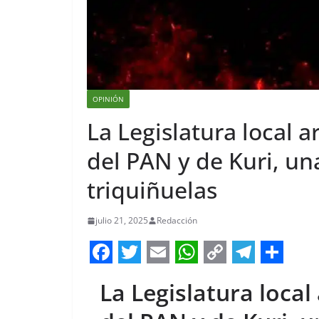
OPINIÓN
La Legislatura local a
del PAN y de Kuri, una
triquiñuelas
julio 21, 2025
Redacción
F
T
E
W
C
T
S
La Legislatura local 
a
w
m
h
o
e
h