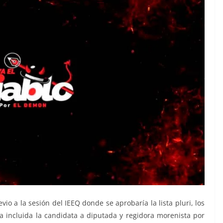
evio a la sesión del IEEQ donde se aprobaría la lista pluri, los
ba incluida la candidata a diputada y regidora morenista por