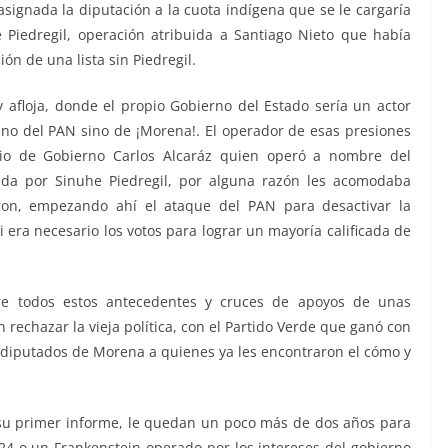
signada la diputación a la cuota indígena que se le cargaría
Piedregil, operación atribuida a Santiago Nieto que había
n de una lista sin Piedregil.
 afloja, donde el propio Gobierno del Estado sería un actor
o no del PAN sino de ¡Morena!. El operador de esas presiones
ario de Gobierno Carlos Alcaráz quien operó a nombre del
grada por Sinuhe Piedregil, por alguna razón les acomodaba
ron, empezando ahí el ataque del PAN para desactivar la
i era necesario los votos para lograr un mayoría calificada de
re todos estos antecedentes y cruces de apoyos de unas
rechazar la vieja política, con el Partido Verde que ganó con
4 diputados de Morena a quienes ya les encontraron el cómo y
ir su primer informe, le quedan un poco más de dos años para
2024 o un Frankenstein operado por los intereses del gobierno