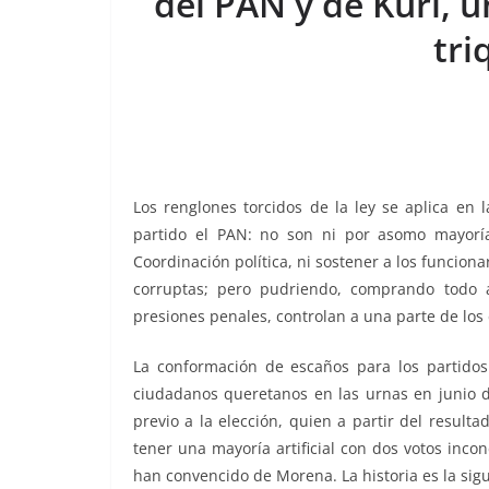
c
i
a
a
p
l
a
del PAN y de Kuri, u
e
t
i
t
y
e
r
tri
b
t
l
s
L
g
e
o
e
A
i
r
o
r
p
n
a
k
p
k
m
Los renglones torcidos de la ley se aplica en 
partido el PAN: no son ni por asomo mayoría
Coordinación política, ni sostener a los funciona
corruptas; pero pudriendo, comprando todo
presiones penales, controlan a una parte de los
La conformación de escaños para los partidos 
ciudadanos queretanos en las urnas en junio de
previo a la elección, quien a partir del result
tener una mayoría artificial con dos votos inco
han convencido de Morena. La historia es la sigu