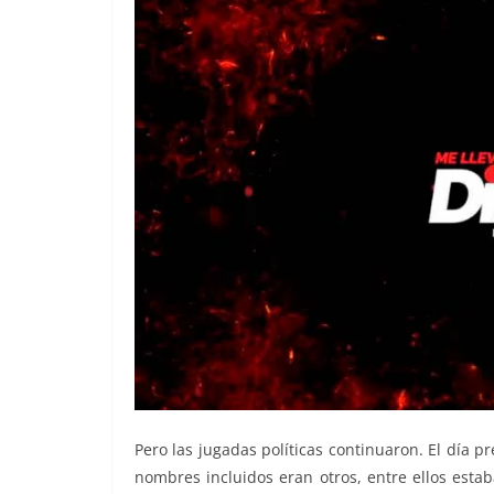
Pero las jugadas políticas continuaron. El día pr
nombres incluidos eran otros, entre ellos esta