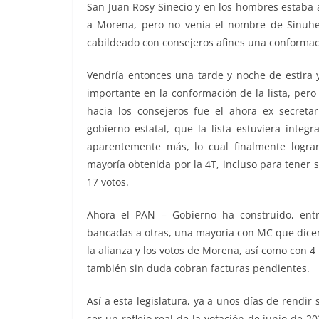
San Juan Rosy Sinecio y en los hombres estaba a
a Morena, pero no venía el nombre de Sinuhe 
cabildeado con consejeros afines una conformació
Vendría entonces una tarde y noche de estira y
importante en la conformación de la lista, per
hacia los consejeros fue el ahora ex secret
gobierno estatal, que la lista estuviera inte
aparentemente más, lo cual finalmente logra
mayoría obtenida por la 4T, incluso para tener s
17 votos.
Ahora el PAN – Gobierno ha construido, ent
bancadas a otras, una mayoría con MC que dicen 
la alianza y los votos de Morena, así como con 
también sin duda cobran facturas pendientes.
Así a esta legislatura, ya a unos días de rend
ser un reflejo real de la votación de junio de 