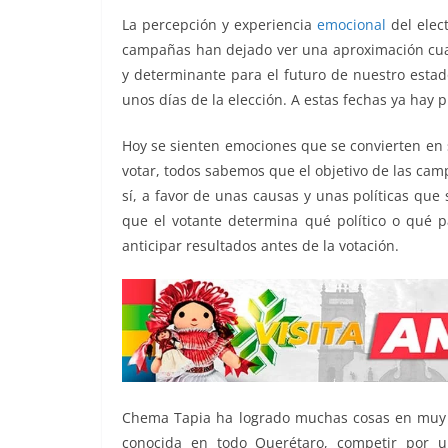
o
e
A
i
r
La percepción y experiencia
emocional
del elec
o
r
p
n
a
campañas han dejado ver una aproximación cuali
k
p
k
m
y determinante para el futuro de nuestro estad
unos días de la elección. A estas fechas ya hay
Hoy se sienten emociones que se convierten en 
votar, todos sabemos que el objetivo de las camp
sí, a favor de unas causas y unas políticas que 
que el votante determina qué político o qué 
anticipar resultados antes de la votación.
Chema Tapia ha logrado muchas cosas en muy 
conocida en todo Querétaro, competir por un