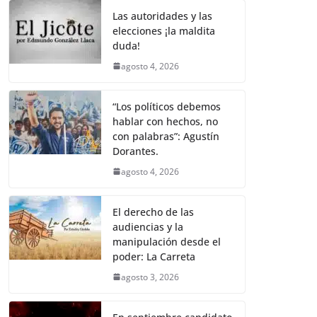
o
e
A
i
r
o
r
p
n
a
Las autoridades y las
elecciones ¡la maldita
k
p
k
m
duda!
agosto 4, 2026
“Los políticos debemos
hablar con hechos, no
con palabras”: Agustín
Dorantes.
agosto 4, 2026
El derecho de las
audiencias y la
manipulación desde el
poder: La Carreta
agosto 3, 2026