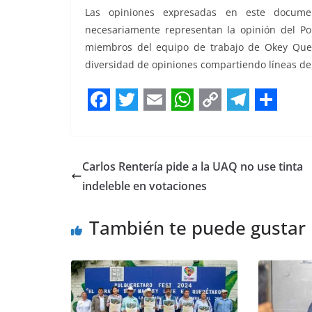
Las opiniones expresadas en este docume
necesariamente representan la opinión del Por
miembros del equipo de trabajo de Okey Queré
diversidad de opiniones compartiendo líneas de
F
T
E
W
C
T
S
a
w
m
h
o
e
h
c
i
a
a
p
l
a
Carlos Rentería pide a la UAQ no use tinta
e
t
i
t
y
e
r
indeleble en votaciones
b
t
l
s
L
g
e
También te puede gustar
o
e
A
i
r
o
r
p
n
a
k
p
k
m