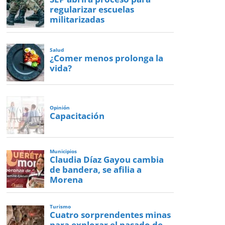
regularizar escuelas
militarizadas
Salud
¿Comer menos prolonga la
vida?
Opinión
Capacitación
Municipios
Claudia Díaz Gayou cambia
de bandera, se afilia a
Morena
Turismo
Cuatro sorprendentes minas
para explorar el pasado de