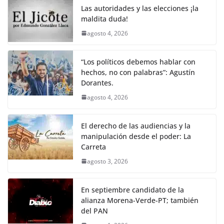
o
p
k
Las autoridades y las elecciones ¡la
k
maldita duda!
agosto 4, 2026
“Los políticos debemos hablar con
hechos, no con palabras”: Agustín
Dorantes.
agosto 4, 2026
El derecho de las audiencias y la
manipulación desde el poder: La
Carreta
agosto 3, 2026
En septiembre candidato de la
alianza Morena-Verde-PT; también
del PAN