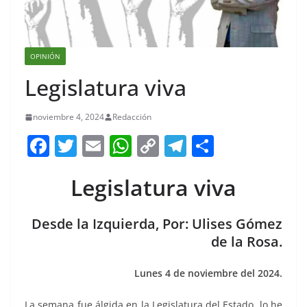
OPINIÓN
Legislatura viva
noviembre 4, 2024
Redacción
F
T
E
W
C
T
S
a
w
m
h
o
el
h
Legislatura viva
c
itt
ai
at
p
e
ar
e
er
l
s
y
gr
e
Desde la Izquierda, Por: Ulises Gómez
b
A
Li
a
de la Rosa.
o
p
n
m
o
p
k
Lunes 4 de noviembre del 2024.
k
La semana fue álgida en la Legislatura del Estado, lo he