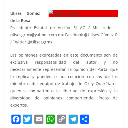
Ulises Gómez
de la Rosa
Presidente Estatal de Acción Sí AC / Mis redes :
ulisesgrmx@yahoo. com.mx Facebook @Ulises Gómez R
/ Twitter @Ulisesgrmx
Las opiniones expresadas en este documento son de
exclusiva responsabilidad del autor y no
necesariamente representan la opinión del Portal que
lo replica y pueden o no, coincidir con las de los
miembros del equipo de trabajo de Okey Querétaro.,
quienes compartimos la libertad de expresión y la
diversidad de opiniones compartiendo líneas de
expertos.
F
T
E
W
C
T
S