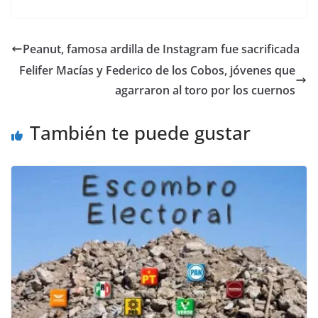
a
w
m
h
o
el
h
c
itt
ai
at
p
e
ar
e
er
l
s
y
gr
e
Peanut, famosa ardilla de Instagram fue sacrificada
b
A
Li
a
Felifer Macías y Federico de los Cobos, jóvenes que
o
p
n
m
agarraron al toro por los cuernos
o
p
k
También te puede gustar
k