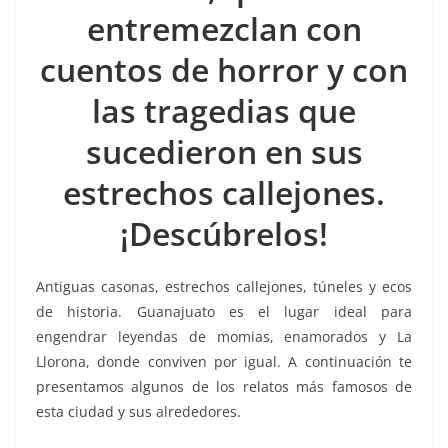
entremezclan con
o
r
p
n
a
k
p
k
m
cuentos de horror y con
las tragedias que
sucedieron en sus
estrechos callejones.
¡Descúbrelos!
Antiguas casonas, estrechos callejones, túneles y ecos
de historia. Guanajuato es el lugar ideal para
engendrar leyendas de momias, enamorados y La
Llorona, donde conviven por igual. A continuación te
presentamos algunos de los relatos más famosos de
esta ciudad y sus alrededores.