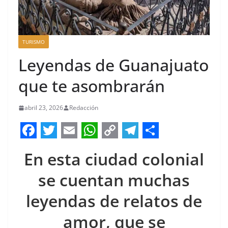
TURISMO
Leyendas de Guanajuato
que te asombrarán
abril 23, 2026
Redacción
F
T
E
W
C
T
S
En esta ciudad colonial
a
w
m
h
o
e
h
c
i
a
a
p
l
a
se cuentan muchas
e
t
i
t
y
e
r
leyendas de relatos de
b
t
l
s
L
g
e
amor, que se
o
e
A
i
r