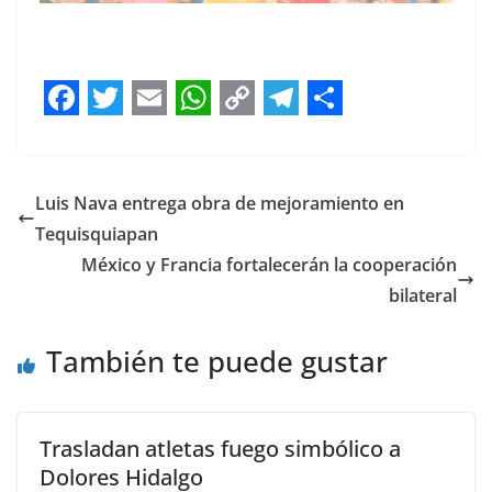
Leyendas, Leyendas , Leyendas
F
T
E
W
C
T
S
a
w
m
h
o
e
h
c
i
a
a
p
l
a
Luis Nava entrega obra de mejoramiento en
e
t
i
t
y
e
r
Tequisquiapan
b
t
l
s
L
g
e
México y Francia fortalecerán la cooperación
bilateral
o
e
A
i
r
o
r
p
n
a
También te puede gustar
k
p
k
m
Trasladan atletas fuego simbólico a
Dolores Hidalgo