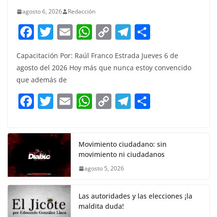
agosto 6, 2026
Redacción
F
T
E
W
C
T
S
a
w
m
h
o
el
h
Capacitación Por: Raúl Franco Estrada Jueves 6 de
c
itt
ai
at
p
e
ar
agosto del 2026 Hoy más que nunca estoy convencido
e
er
l
s
y
gr
e
que además de
b
A
Li
a
F
T
E
W
C
T
S
o
p
n
m
a
w
m
h
o
el
h
o
p
k
c
itt
ai
at
p
e
ar
k
e
er
l
s
y
gr
e
Movimiento ciudadano: sin
movimiento ni ciudadanos
b
A
Li
a
agosto 5, 2026
o
p
n
m
o
p
k
Las autoridades y las elecciones ¡la
k
maldita duda!