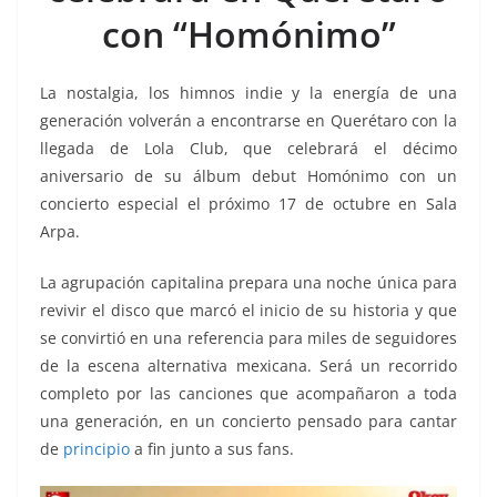
b
A
Li
a
con “Homónimo”
o
p
n
m
o
p
k
La nostalgia, los himnos indie y la energía de una
k
generación volverán a encontrarse en Querétaro con la
llegada de Lola Club, que celebrará el décimo
aniversario de su álbum debut Homónimo con un
concierto especial el próximo 17 de octubre en Sala
Arpa.
La agrupación capitalina prepara una noche única para
revivir el disco que marcó el inicio de su historia y que
se convirtió en una referencia para miles de seguidores
de la escena alternativa mexicana. Será un recorrido
completo por las canciones que acompañaron a toda
una generación, en un concierto pensado para cantar
de
principio
a fin junto a sus fans.