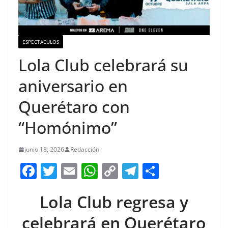
ESPECTACULOS
Lola Club celebrará su
aniversario en
Querétaro con
“Homónimo”
junio 18, 2026
Redacción
F
T
E
W
C
T
S
a
w
m
h
o
el
h
Lola Club regresa y
c
itt
ai
at
p
e
ar
e
er
l
s
y
gr
e
celebrará en Querétaro