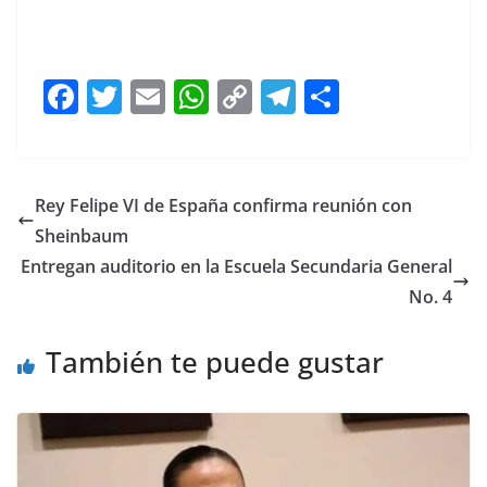
F
T
E
W
C
T
S
a
w
m
h
o
el
h
c
itt
ai
at
p
e
ar
e
er
l
s
y
gr
e
Rey Felipe VI de España confirma reunión con
b
A
Li
a
Sheinbaum
o
p
n
m
Entregan auditorio en la Escuela Secundaria General
o
p
k
No. 4
k
También te puede gustar