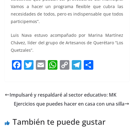
Vamos a hacer un programa flexible que cubra las
necesidades de todos, pero es indispensable que todos
participemos”.
Luis Nava estuvo acompañado por Marina Martínez
Chávez, líder del grupo de Artesanos de Querétaro “Los
Quetzales”.
F
T
E
W
C
T
S
a
w
m
h
o
el
h
c
itt
ai
at
p
e
ar
e
er
l
s
y
gr
e
Impulsaré y respaldaré al sector educativo: MK
b
A
Li
a
Ejercicios que puedes hacer en casa con una silla
o
p
n
m
o
p
k
También te puede gustar
k