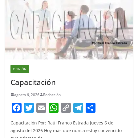
OPINIÓN
Capacitación
agosto 6, 2026
Redacción
F
T
E
W
C
T
S
a
w
m
h
o
el
h
Capacitación Por: Raúl Franco Estrada Jueves 6 de
c
itt
ai
at
p
e
ar
agosto del 2026 Hoy más que nunca estoy convencido
e
er
l
s
y
gr
e