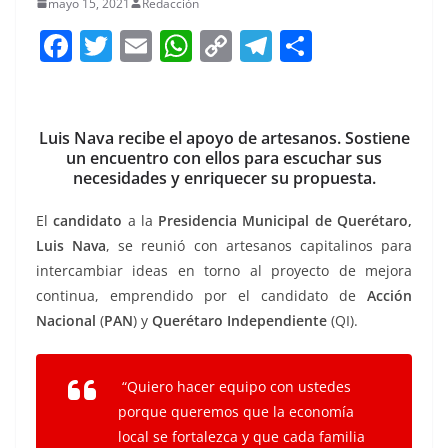
mayo 15, 2021
Redacción
F
T
E
W
C
T
S
a
w
m
h
o
el
h
c
itt
ai
at
p
e
ar
e
er
l
s
y
gr
e
Luis Nava recibe el apoyo de artesanos. Sostiene
un encuentro con ellos para escuchar sus
b
A
Li
a
necesidades y enriquecer su propuesta.
o
p
n
m
El
candidato
a la
Presidencia Municipal de Querétaro,
o
p
k
Luis Nava
, se reunió con artesanos capitalinos para
k
intercambiar ideas en torno al proyecto de mejora
continua, emprendido por el candidato de
Acción
Nacional
(
PAN
) y
Querétaro Independiente
(QI).
“Quiero hacer equipo con ustedes
porque queremos que la economía
local se fortalezca y que cada familia