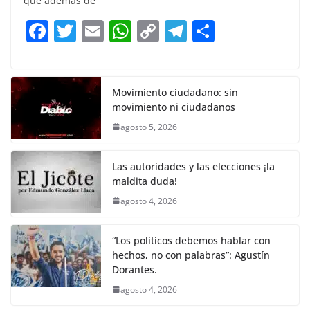
que además de
b
A
Li
a
F
T
E
W
C
T
S
o
p
n
m
a
w
m
h
o
el
h
o
p
k
c
itt
ai
at
p
e
ar
k
e
er
l
s
y
gr
e
Movimiento ciudadano: sin
movimiento ni ciudadanos
b
A
Li
a
agosto 5, 2026
o
p
n
m
o
p
k
Las autoridades y las elecciones ¡la
k
maldita duda!
agosto 4, 2026
“Los políticos debemos hablar con
hechos, no con palabras”: Agustín
Dorantes.
agosto 4, 2026