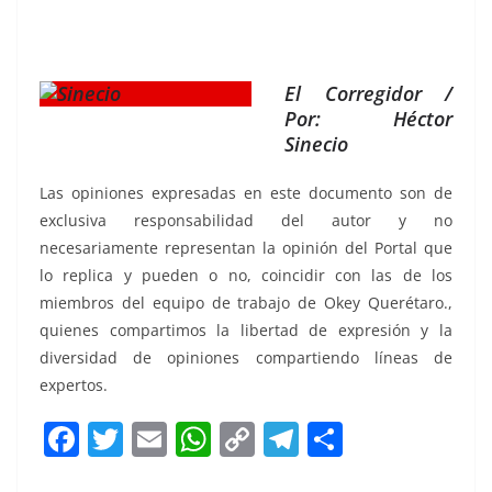
El Corregidor /
Por: Héctor
Sinecio
Las opiniones expresadas en este documento son de
exclusiva responsabilidad del autor y no
necesariamente representan la opinión del Portal que
lo replica y pueden o no, coincidir con las de los
miembros del equipo de trabajo de Okey Querétaro.,
quienes compartimos la libertad de expresión y la
diversidad de opiniones compartiendo líneas de
expertos.
F
T
E
W
C
T
S
a
w
m
h
o
el
h