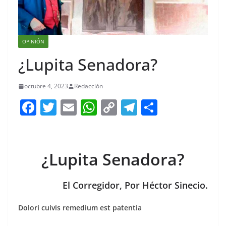
OPINIÓN
¿Lupita Senadora?
octubre 4, 2023
Redacción
F
T
E
W
C
T
S
a
w
m
h
o
el
h
c
itt
ai
at
p
e
ar
e
er
l
s
y
gr
e
¿Lupita Senadora?
b
A
Li
a
o
p
n
m
El Corregidor, Por Héctor Sinecio.
o
p
k
Dolori cuivis remedium est patentia
k