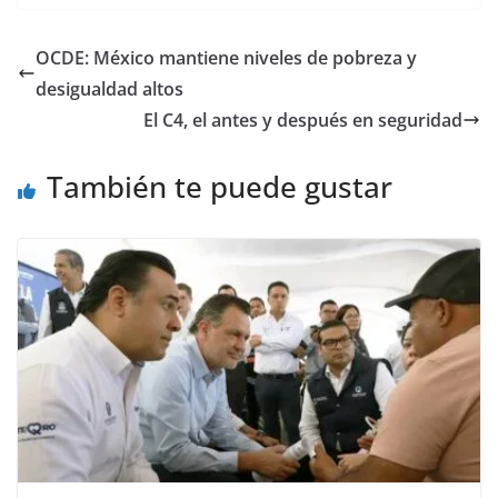
c
itt
ai
at
p
e
ar
e
er
l
s
y
gr
e
OCDE: México mantiene niveles de pobreza y
b
A
Li
a
desigualdad altos
o
p
n
m
El C4, el antes y después en seguridad
o
p
k
También te puede gustar
k