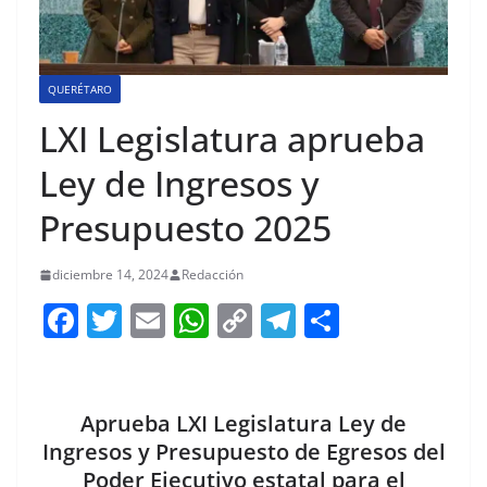
QUERÉTARO
LXI Legislatura aprueba
Ley de Ingresos y
Presupuesto 2025
diciembre 14, 2024
Redacción
F
T
E
W
C
T
S
a
w
m
h
o
el
h
c
itt
ai
at
p
e
ar
e
er
l
s
y
gr
e
Aprueba LXI Legislatura Ley de
b
A
Li
a
Ingresos y Presupuesto de Egresos del
Poder Ejecutivo estatal para el