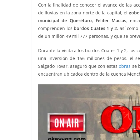
o
e
A
i
r
Con la finalidad de conocer el avance de las ac
o
r
p
n
a
de lluvias en la zona norte de la capital, el
gobe
municipal de Querétaro, Felifer Macías
, enca
k
p
k
m
comprenden los
bordos Cuates 1 y 2
, así como 
de un millón 49 mil 777 personas, y que se prev
Durante la visita a los bordos Cuates 1 y 2, los
una inversión de 156 millones de pesos, el se
Salgado Tovar, aseguró que con estas
obras
se 
encuentran ubicados dentro de la cuenca Mencha