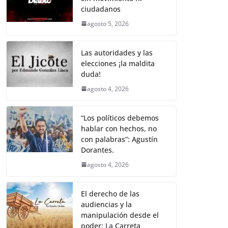
k
p
k
m
e
t
i
t
y
e
r
ciudadanos
b
t
l
s
L
g
e
agosto 5, 2026
o
e
A
i
r
o
r
p
n
a
Las autoridades y las
elecciones ¡la maldita
k
p
k
m
duda!
agosto 4, 2026
“Los políticos debemos
hablar con hechos, no
con palabras”: Agustín
Dorantes.
agosto 4, 2026
El derecho de las
audiencias y la
manipulación desde el
poder: La Carreta