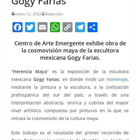
Gogy Farias
enero 12, 2022
Redacción
F
T
E
W
C
T
S
a
w
m
h
o
el
h
Centro de Arte Emergente exhibe obra de
c
itt
ai
at
p
e
ar
la cosmovisión maya de la escultora
e
er
l
s
y
gr
e
mexicana Gogy Farias.
b
A
Li
a
“
Herencia Maya
” es la exposición de la escultora
o
p
n
m
mexicana
Gogy Farias
, en donde rinde un
homenaje
,
o
p
k
mediante la pintura y la escultura, a la civilización
k
prehispánica del sur del país, a través de una
interpretación abstracta, onírica y cubista del mayor
nivel artístico, compuesta por pinturas en la que se
retrata la cosmovisión de la cultura maya.
Este trabajo es el resultado del primer recorrido de