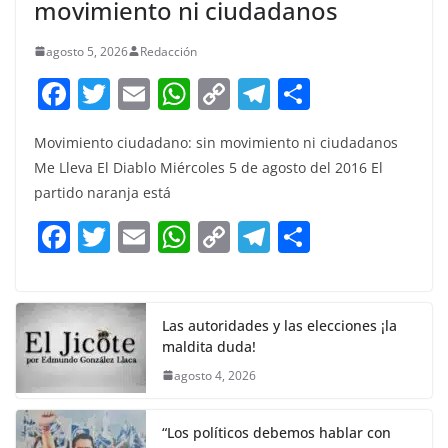
movimiento ni ciudadanos
agosto 5, 2026
Redacción
F
T
E
W
C
T
S
a
w
m
h
o
el
h
Movimiento ciudadano: sin movimiento ni ciudadanos
c
itt
ai
at
p
e
ar
Me Lleva El Diablo Miércoles 5 de agosto del 2016 El
e
er
l
s
y
gr
e
partido naranja está
b
A
Li
a
F
T
E
W
C
T
S
o
p
n
m
a
w
m
h
o
el
h
o
p
k
c
itt
ai
at
p
e
ar
k
e
er
l
s
y
gr
e
Las autoridades y las elecciones ¡la
maldita duda!
b
A
Li
a
agosto 4, 2026
o
p
n
m
o
p
k
“Los políticos debemos hablar con