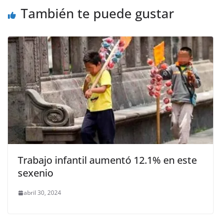
o
p
k
También te puede gustar
k
Trabajo infantil aumentó 12.1% en este
sexenio
abril 30, 2024