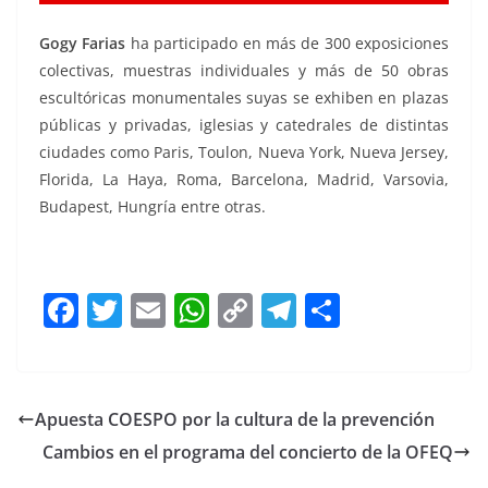
Gogy Farias
ha participado en más de 300 exposiciones
colectivas, muestras individuales y más de 50 obras
escultóricas monumentales suyas se exhiben en plazas
públicas y privadas, iglesias y catedrales de distintas
ciudades como Paris, Toulon, Nueva York, Nueva Jersey,
Florida, La Haya, Roma, Barcelona, Madrid, Varsovia,
Budapest, Hungría entre otras.
F
T
E
W
C
T
S
a
w
m
h
o
el
h
c
itt
ai
at
p
e
ar
e
er
l
s
y
gr
e
Apuesta COESPO por la cultura de la prevención
b
A
Li
a
Cambios en el programa del concierto de la OFEQ
o
p
n
m