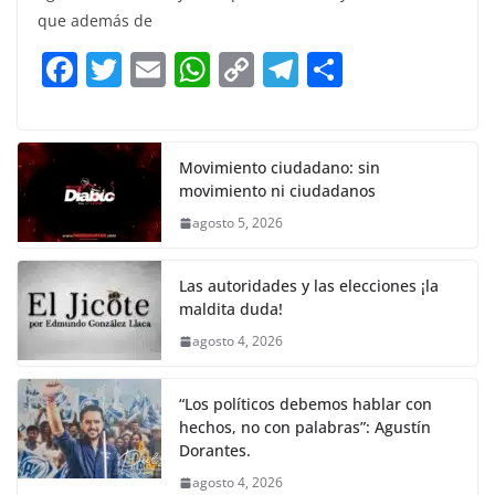
e
er
l
s
y
gr
e
que además de
b
A
Li
a
F
T
E
W
C
T
S
o
p
n
m
a
w
m
h
o
el
h
o
p
k
c
itt
ai
at
p
e
ar
k
e
er
l
s
y
gr
e
Movimiento ciudadano: sin
movimiento ni ciudadanos
b
A
Li
a
agosto 5, 2026
o
p
n
m
o
p
k
Las autoridades y las elecciones ¡la
k
maldita duda!
agosto 4, 2026
“Los políticos debemos hablar con
hechos, no con palabras”: Agustín
Dorantes.
agosto 4, 2026