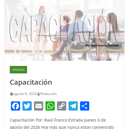
OPINIÓN
Capacitación
agosto 6, 2026
Redacción
F
T
E
W
C
T
S
a
w
m
h
o
el
h
Capacitación Por: Raúl Franco Estrada Jueves 6 de
c
itt
ai
at
p
e
ar
agosto del 2026 Hoy más que nunca estoy convencido