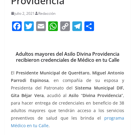
Providencia
julio 2, 2021
Redacción
F
T
E
W
C
T
S
a
w
m
h
o
el
h
c
itt
ai
at
p
e
ar
e
er
l
s
y
gr
e
Adultos mayores del Asilo Divina Providencia
recibieron credenciales de Médico en tu Calle
b
A
Li
a
o
p
n
m
El
Presidente Municipal de Querétaro, Miguel Antonio
Parrodi Espinosa
o
, en compañía de su esposa y
p
k
Presidenta del Patronato del
Sistema Municipal DIF,
k
Gita Béjar Vera
, acudió al
Asilo
“
Divina Providencia
”,
para hacer entrega de credenciales en beneficio de 38
adultos mayores que tendrán acceso a los servicios
preventivos de salud que les brinda el
programa
Médico en tu Calle
.