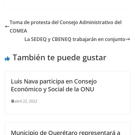
a
w
m
h
o
el
h
c
itt
ai
at
p
e
ar
e
er
l
s
y
gr
e
Toma de protesta del Consejo Administrativo del
b
A
Li
a
COMEA
o
p
n
m
La SEDEQ y CBENEQ trabajarán en conjunto
o
p
k
También te puede gustar
k
Luis Nava participa en Consejo
Económico y Social de la ONU
abril 22, 2022
Municipio de Querétaro representará a