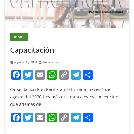
OPINIÓN
Capacitación
agosto 6, 2026
Redacción
F
T
E
W
C
T
S
a
w
m
h
o
el
h
Capacitación Por: Raúl Franco Estrada Jueves 6 de
c
itt
ai
at
p
e
ar
agosto del 2026 Hoy más que nunca estoy convencido
e
er
l
s
y
gr
e
que además de
b
A
Li
a
F
T
E
W
C
T
S
o
p
n
m
a
w
m
h
o
el
h
o
p
k