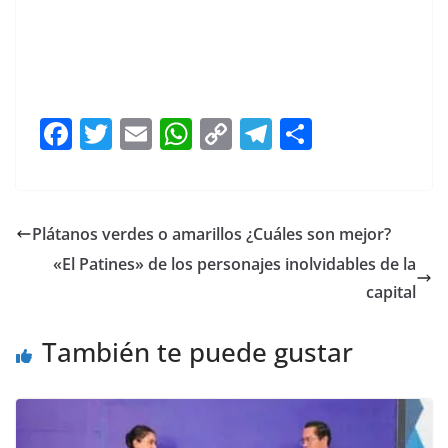
F
T
E
W
C
T
S
a
w
m
h
o
el
h
c
itt
ai
at
p
e
ar
e
er
l
s
y
gr
e
Plátanos verdes o amarillos ¿Cuáles son mejor?
b
A
Li
a
«El Patines» de los personajes inolvidables de la
o
p
n
m
capital
o
p
k
También te puede gustar
k