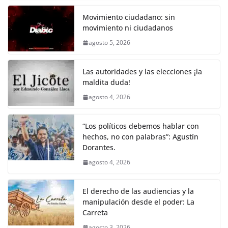
c
itt
ai
at
p
e
ar
k
e
er
l
s
y
gr
e
Movimiento ciudadano: sin
movimiento ni ciudadanos
b
A
Li
a
agosto 5, 2026
o
p
n
m
o
p
k
Las autoridades y las elecciones ¡la
k
maldita duda!
agosto 4, 2026
“Los políticos debemos hablar con
hechos, no con palabras”: Agustín
Dorantes.
agosto 4, 2026
El derecho de las audiencias y la
manipulación desde el poder: La
Carreta
agosto 3, 2026