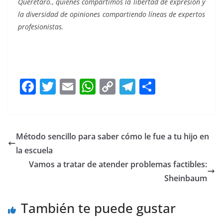
Querétaro., quienes compartimos la libertad de expresión y
la diversidad de opiniones compartiendo líneas de expertos
profesionistas.
autogol, autogol, autogol, autogol, autogol, autogol,
autogol,
F
T
E
W
C
T
S
a
w
m
h
o
el
h
c
itt
ai
at
p
e
ar
e
er
l
s
y
gr
e
Método sencillo para saber cómo le fue a tu hijo en
b
A
Li
a
la escuela
o
p
n
m
Vamos a tratar de atender problemas factibles:
o
p
k
Sheinbaum
k
También te puede gustar