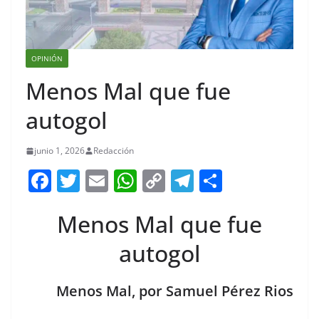
OPINIÓN
Menos Mal que fue
autogol
junio 1, 2026
Redacción
F
T
E
W
C
T
S
a
w
m
h
o
el
h
Menos Mal que fue
c
itt
ai
at
p
e
ar
e
er
l
s
y
gr
e
autogol
b
A
Li
a
o
p
n
m
Menos Mal, por Samuel Pérez Rios
o
p
k