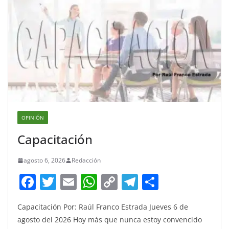
OPINIÓN
Capacitación
agosto 6, 2026
Redacción
F
T
E
W
C
T
S
a
w
m
h
o
el
h
Capacitación Por: Raúl Franco Estrada Jueves 6 de
c
itt
ai
at
p
e
ar
agosto del 2026 Hoy más que nunca estoy convencido