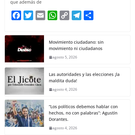
e
er
l
s
y
gr
e
que además de
b
A
Li
a
F
T
E
W
C
T
S
o
p
n
m
a
w
m
h
o
el
h
o
p
k
c
itt
ai
at
p
e
ar
k
e
er
l
s
y
gr
e
Movimiento ciudadano: sin
movimiento ni ciudadanos
b
A
Li
a
agosto 5, 2026
o
p
n
m
o
p
k
Las autoridades y las elecciones ¡la
k
maldita duda!
agosto 4, 2026
“Los políticos debemos hablar con
hechos, no con palabras”: Agustín
Dorantes.
agosto 4, 2026