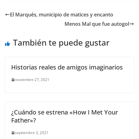
c
itt
ai
at
p
e
ar
e
er
l
s
y
gr
e
El Marqués, municipio de matices y encanto
b
A
Li
a
Menos Mal que fue autogol
o
p
n
m
o
p
k
También te puede gustar
k
Historias reales de amigos imaginarios
noviembre 27, 2021
¿Cuándo se estrena «How I Met Your
Father»?
septiembre 3, 2021