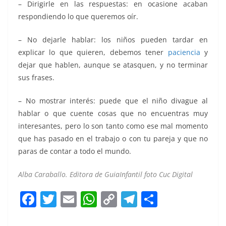
– Dirigirle en las respuestas: en ocasione acaban
respondiendo lo que queremos oír.
– No dejarle hablar: los niños pueden tardar en
explicar lo que quieren, debemos tener
paciencia
y
dejar que hablen, aunque se atasquen, y no terminar
sus frases.
– No mostrar interés: puede que el niño divague al
hablar o que cuente cosas que no encuentras muy
interesantes, pero lo son tanto como ese mal momento
que has pasado en el trabajo o con tu pareja y que no
paras de contar a todo el mundo.
Alba Caraballo. Editora de GuiaInfantil foto Cuc Digital
F
T
E
W
C
T
S
a
w
m
h
o
el
h