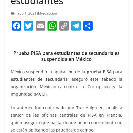
estudiantes
mayo 1, 2021
Redacción
F
T
E
W
C
T
S
a
w
m
h
o
el
h
c
itt
ai
at
p
e
ar
e
er
l
s
y
gr
e
Prueba PISA para estudiantes de secundaria es
suspendida en México
b
A
Li
a
o
p
n
m
México suspendió la aplicación de la
prueba PISA
para
estudiantes de secundaria
o
p
, aseguró este sábado la
k
organización Mexicanos contra la Corrupción y la
k
Impunidad (MCCI).
Lo anterior fue confirmado por Tue Halgreen, analista
senior de las oficinas centrales de PISA en Francia,
quien aseguró que hasta donde tiene conocimiento no
se están aplicando las pruebas de campo.