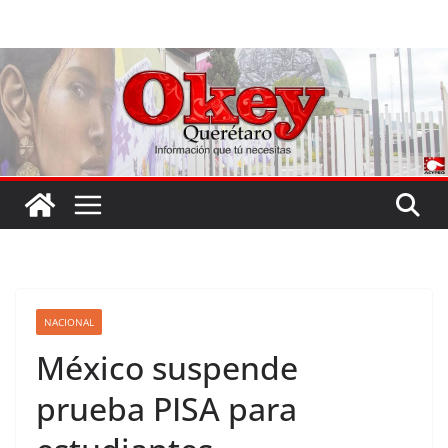
Saltar
al
contenido
NACIONAL
México suspende
prueba PISA para