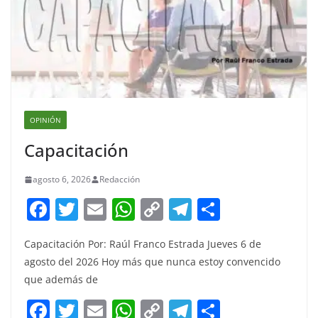
OPINIÓN
Capacitación
agosto 6, 2026
Redacción
F
T
E
W
C
T
S
a
w
m
h
o
el
h
Capacitación Por: Raúl Franco Estrada Jueves 6 de
c
itt
ai
at
p
e
ar
agosto del 2026 Hoy más que nunca estoy convencido
e
er
l
s
y
gr
e
que además de
b
A
Li
a
F
T
E
W
C
T
S