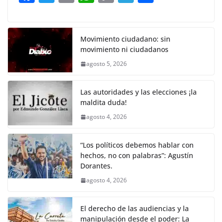
o
p
n
m
a
w
m
h
o
el
h
o
p
k
c
itt
ai
at
p
e
ar
k
e
er
l
s
y
gr
e
Movimiento ciudadano: sin
movimiento ni ciudadanos
b
A
Li
a
agosto 5, 2026
o
p
n
m
o
p
k
Las autoridades y las elecciones ¡la
k
maldita duda!
agosto 4, 2026
“Los políticos debemos hablar con
hechos, no con palabras”: Agustín
Dorantes.
agosto 4, 2026
El derecho de las audiencias y la
manipulación desde el poder: La