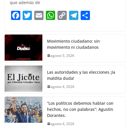
e
er
l
s
y
gr
e
que además de
b
A
Li
a
F
T
E
W
C
T
S
o
p
n
m
a
w
m
h
o
el
h
o
p
k
c
itt
ai
at
p
e
ar
k
e
er
l
s
y
gr
e
Movimiento ciudadano: sin
movimiento ni ciudadanos
b
A
Li
a
agosto 5, 2026
o
p
n
m
o
p
k
Las autoridades y las elecciones ¡la
k
maldita duda!
agosto 4, 2026
“Los políticos debemos hablar con
hechos, no con palabras”: Agustín
Dorantes.
agosto 4, 2026