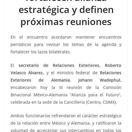
o
p
n
m
estratégica y definen
o
p
k
k
próximas reuniones
En el encuentro acordaron mantener encuentros
periódicos para revisar los temas de la agenda y
fortalecer los lazos bilaterales.
El
secretario de Relaciones Exteriores, Roberto
Velasco Álvarez,
y el ministro federal de
Relaciones
Exteriores de Alemania, Johann Wadephul,
encabezaron hoy la III reunión de la Comisión
Binacional México-Alemania “Alianza para el Futuro”,
celebrada en la sede de la Cancillería (Centro, CDMX).
Ambos funcionarios refrendaron el carácter estratégico
de la relación entre México y Alemania, y ratificaron la
voluntad de acrecentar sus intercambios en todos los