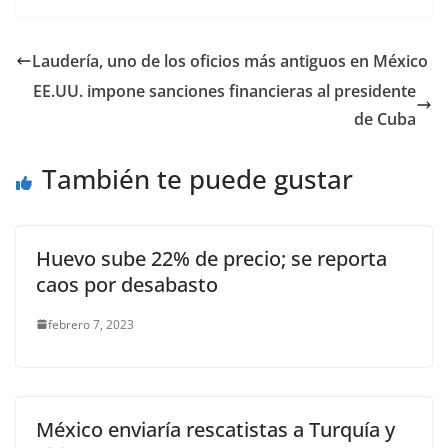
c
itt
ai
at
p
e
ar
e
er
l
s
y
gr
e
Laudería, uno de los oficios más antiguos en México
b
A
Li
a
EE.UU. impone sanciones financieras al presidente
o
p
n
m
de Cuba
o
p
k
También te puede gustar
k
Huevo sube 22% de precio; se reporta
caos por desabasto
febrero 7, 2023
México enviaría rescatistas a Turquía y