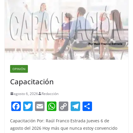
OPINIÓN
Capacitación
agosto 6, 2026
Redacción
F
T
E
W
C
T
S
a
w
m
h
o
el
h
Capacitación Por: Raúl Franco Estrada Jueves 6 de
c
itt
ai
at
p
e
ar
agosto del 2026 Hoy más que nunca estoy convencido