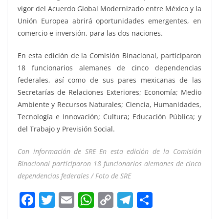
vigor del Acuerdo Global Modernizado entre México y la
Unión Europea abrirá oportunidades emergentes, en
comercio e inversión, para las dos naciones.
En esta edición de la Comisión Binacional, participaron
18 funcionarios alemanes de cinco dependencias
federales, así como de sus pares mexicanas de las
Secretarías de Relaciones Exteriores; Economía; Medio
Ambiente y Recursos Naturales; Ciencia, Humanidades,
Tecnología e Innovación; Cultura; Educación Pública; y
del Trabajo y Previsión Social.
Con información de SRE En esta edición de la Comisión
Binacional participaron 18 funcionarios alemanes de cinco
dependencias federales / Foto de SRE
F
T
E
W
C
T
S
a
w
m
h
o
el
h