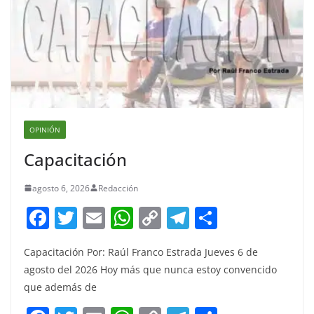
OPINIÓN
Capacitación
agosto 6, 2026
Redacción
F
T
E
W
C
T
S
a
w
m
h
o
el
h
Capacitación Por: Raúl Franco Estrada Jueves 6 de
c
itt
ai
at
p
e
ar
agosto del 2026 Hoy más que nunca estoy convencido
e
er
l
s
y
gr
e
que además de
b
A
Li
a