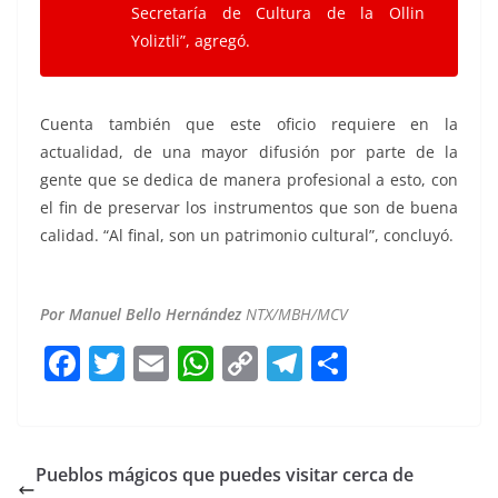
Secretaría de Cultura de la Ollin
Yoliztli”, agregó.
Cuenta también que este oficio requiere en la
actualidad, de una mayor difusión por parte de la
gente que se dedica de manera profesional a esto, con
el fin de preservar los instrumentos que son de buena
calidad. “Al final, son un patrimonio cultural”, concluyó.
Laudería
Por Manuel Bello Hernández
NTX/MBH/MCV
F
T
E
W
C
T
S
a
w
m
h
o
el
h
c
itt
ai
at
p
e
ar
e
er
l
s
y
gr
e
Pueblos mágicos que puedes visitar cerca de