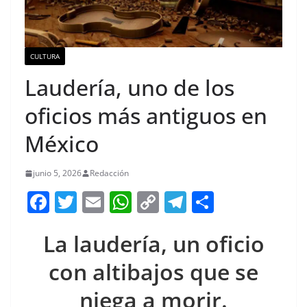
CULTURA
Laudería, uno de los
oficios más antiguos en
México
junio 5, 2026
Redacción
F
T
E
W
C
T
S
a
w
m
h
o
el
h
La laudería, un oficio
c
itt
ai
at
p
e
ar
e
er
l
s
y
gr
e
con altibajos que se
b
A
Li
a
niega a morir.