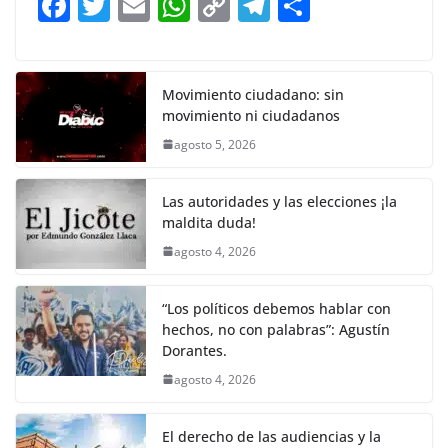
F
T
E
W
C
T
S
o
p
n
m
a
w
m
h
o
el
h
o
p
k
c
itt
ai
at
p
e
ar
k
e
er
l
s
y
gr
e
Movimiento ciudadano: sin
movimiento ni ciudadanos
b
A
Li
a
agosto 5, 2026
o
p
n
m
o
p
k
Las autoridades y las elecciones ¡la
k
maldita duda!
agosto 4, 2026
“Los políticos debemos hablar con
hechos, no con palabras”: Agustín
Dorantes.
agosto 4, 2026
El derecho de las audiencias y la