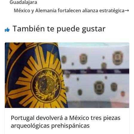
b
A
Li
a
Guadalajara
o
p
n
m
México y Alemania fortalecen alianza estratégica
o
p
k
También te puede gustar
k
Portugal devolverá a México tres piezas
arqueológicas prehispánicas