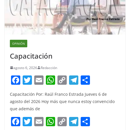
OPINIÓN
Capacitación
agosto 6, 2026
Redacción
F
T
E
W
C
T
S
a
w
m
h
o
el
h
Capacitación Por: Raúl Franco Estrada Jueves 6 de
c
itt
ai
at
p
e
ar
agosto del 2026 Hoy más que nunca estoy convencido
e
er
l
s
y
gr
e
que además de
b
A
Li
a
F
T
E
W
C
T
S
o
p
n
m