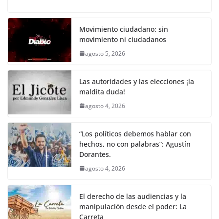
a
w
m
h
o
el
h
o
p
k
c
itt
ai
at
p
e
ar
k
e
er
l
s
y
gr
e
Movimiento ciudadano: sin
movimiento ni ciudadanos
b
A
Li
a
agosto 5, 2026
o
p
n
m
o
p
k
Las autoridades y las elecciones ¡la
k
maldita duda!
agosto 4, 2026
“Los políticos debemos hablar con
hechos, no con palabras”: Agustín
Dorantes.
agosto 4, 2026
El derecho de las audiencias y la
manipulación desde el poder: La
Carreta