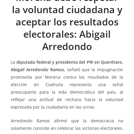
b
A
Li
a
la voluntad ciudadana y
o
p
n
m
aceptar los resultados
o
p
k
k
electorales: Abigail
Arredondo
La
diputada federal y presidenta del PRI en Querétaro,
Abigail Arredondo Ramos,
señaló que la impugnación
promovida por Morena contra los resultados de la
elección en Coahuila representa una señal
preocupante para la vida democrática del país, al
reflejar una actitud de rechazo hacia la voluntad
expresada por la ciudadanía en las urnas.
Arredondo Ramos afirmó que la democracia no
solamente consiste en celebrar las victorias electorales,