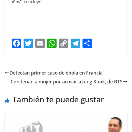
años”, concluyó.
Morena Morena Morena
F
T
E
W
C
T
S
a
w
m
h
o
el
h
c
itt
ai
at
p
e
ar
e
er
l
s
y
gr
e
Detectan primer caso de ébola en Francia
b
A
Li
a
Condenan a mujer por acosar a Jung Kook, de BTS
o
p
n
m
o
p
k
También te puede gustar
k