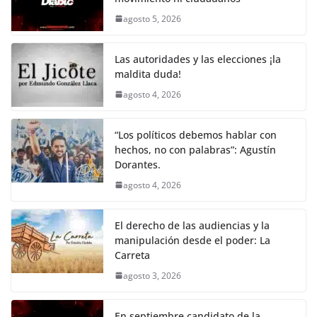
b
A
Li
a
agosto 5, 2026
o
p
n
m
o
p
k
Las autoridades y las elecciones ¡la
k
maldita duda!
agosto 4, 2026
“Los políticos debemos hablar con
hechos, no con palabras”: Agustín
Dorantes.
agosto 4, 2026
El derecho de las audiencias y la
manipulación desde el poder: La
Carreta
agosto 3, 2026
En septiembre candidato de la