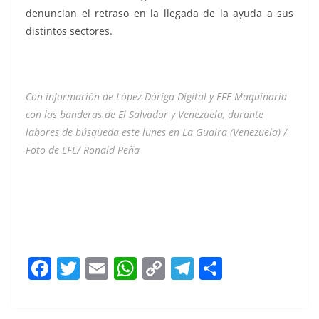
denuncian el retraso en la llegada de la ayuda a sus
distintos sectores.
Con información de López-Dóriga Digital y EFE Maquinaria
con las banderas de El Salvador y Venezuela, durante
labores de búsqueda este lunes en La Guaira (Venezuela) /
Foto de EFE/ Ronald Peña
Muchos Muchos Muchos Muchos Muchos Muchos
Muchos
F
T
E
W
C
T
S
a
w
m
h
o
el
h
c
itt
ai
at
p
e
ar