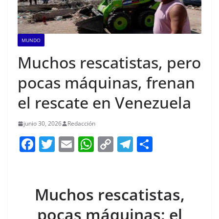
MUNDO
Muchos rescatistas, pero
pocas máquinas, frenan
el rescate en Venezuela
junio 30, 2026
Redacción
F
T
E
W
C
T
S
a
w
m
h
o
el
h
c
itt
ai
at
p
e
ar
e
er
l
s
y
gr
e
Muchos rescatistas,
b
A
Li
a
pocas máquinas: el