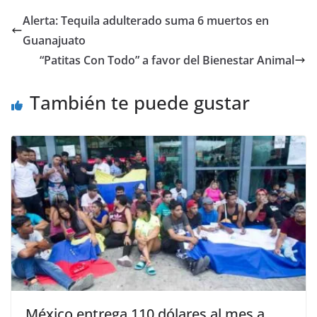
e
er
l
s
y
gr
e
Alerta: Tequila adulterado suma 6 muertos en
b
A
Li
a
Guanajuato
o
p
n
m
“Patitas Con Todo” a favor del Bienestar Animal
o
p
k
También te puede gustar
k
México entrega 110 dólares al mes a