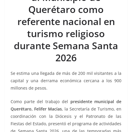
o
p
n
m
Querétaro como
o
p
k
k
referente nacional en
turismo religioso
durante Semana Santa
2026
Se estima una llegada de más de 200 mil visitantes a la
capital y una derrama económica cercana a los 900
millones de pesos.
Como parte del trabajo del
presidente municipal de
Querétaro, Felifer Macías
, la Secretaría de Turismo, en
coordinación con la Diócesis y el Patronato de las
Fiestas del Estado, presentó el programa de actividades
de Semana Santa 2026, una de las temporadas más