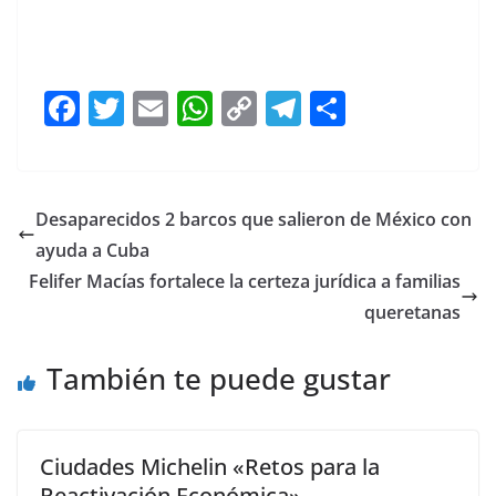
Municipio de Municipio de Municipio de Municipio de
Municipio de Municipio de
F
T
E
W
C
T
S
a
w
m
h
o
el
h
c
itt
ai
at
p
e
ar
e
er
l
s
y
gr
e
Desaparecidos 2 barcos que salieron de México con
b
A
Li
a
ayuda a Cuba
o
p
n
m
Felifer Macías fortalece la certeza jurídica a familias
o
p
k
queretanas
k
También te puede gustar
Ciudades Michelin «Retos para la
Reactivación Económica»