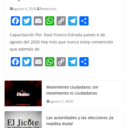
agosto 6, 2026
Redacción
F
T
E
W
C
T
S
a
w
m
h
o
el
h
Capacitación Por: Raúl Franco Estrada Jueves 6 de
c
itt
ai
at
p
e
ar
agosto del 2026 Hoy más que nunca estoy convencido
e
er
l
s
y
gr
e
que además de
b
A
Li
a
F
T
E
W
C
T
S
o
p
n
m
a
w
m
h
o
el
h
o
p
k
c
itt
ai
at
p
e
ar
k
e
er
l
s
y
gr
e
Movimiento ciudadano: sin
movimiento ni ciudadanos
b
A
Li
a
agosto 5, 2026
o
p
n
m
o
p
k
Las autoridades y las elecciones ¡la
k
maldita duda!