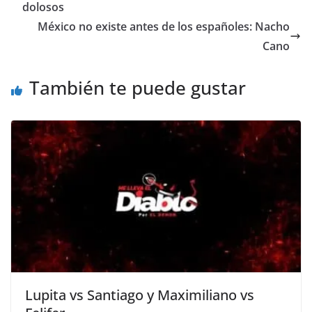
b
A
Li
a
dolosos
o
p
n
m
México no existe antes de los españoles: Nacho
o
p
k
Cano
k
También te puede gustar
Lupita vs Santiago y Maximiliano vs