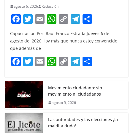
agosto 6, 2026
Redacción
F
T
E
W
C
T
S
a
w
m
h
o
el
h
Capacitación Por: Raúl Franco Estrada Jueves 6 de
c
itt
ai
at
p
e
ar
agosto del 2026 Hoy más que nunca estoy convencido
e
er
l
s
y
gr
e
que además de
b
A
Li
a
F
T
E
W
C
T
S
o
p
n
m
a
w
m
h
o
el
h
o
p
k
c
itt
ai
at
p
e
ar
k
e
er
l
s
y
gr
e
Movimiento ciudadano: sin
movimiento ni ciudadanos
b
A
Li
a
agosto 5, 2026
o
p
n
m
o
p
k
Las autoridades y las elecciones ¡la
k
maldita duda!