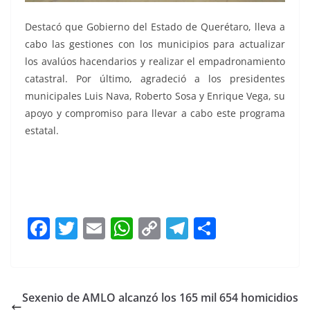
Destacó que Gobierno del Estado de Querétaro, lleva a
cabo las gestiones con los municipios para actualizar
los avalúos hacendarios y realizar el empadronamiento
catastral. Por último, agradeció a los presidentes
municipales Luis Nava, Roberto Sosa y Enrique Vega, su
apoyo y compromiso para llevar a cabo este programa
estatal.
F
T
E
W
C
T
S
a
w
m
h
o
el
h
c
itt
ai
at
p
e
ar
e
er
l
s
y
gr
e
Sexenio de AMLO alcanzó los 165 mil 654 homicidios