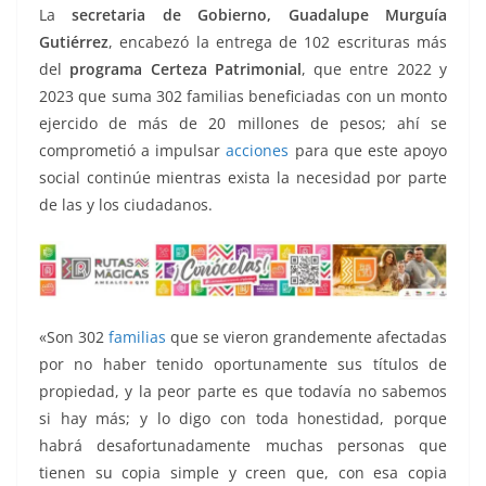
o
p
n
m
La
secretaria de Gobierno, Guadalupe Murguía
o
p
k
Gutiérrez
, encabezó la entrega de 102 escrituras más
k
del
programa Certeza Patrimonial
, que entre 2022 y
2023 que suma 302 familias beneficiadas con un monto
ejercido de más de 20 millones de pesos; ahí se
comprometió a impulsar
acciones
para que este apoyo
social continúe mientras exista la necesidad por parte
de las y los ciudadanos.
«Son 302
familias
que se vieron grandemente afectadas
por no haber tenido oportunamente sus títulos de
propiedad, y la peor parte es que todavía no sabemos
si hay más; y lo digo con toda honestidad, porque
habrá desafortunadamente muchas personas que
tienen su copia simple y creen que, con esa copia