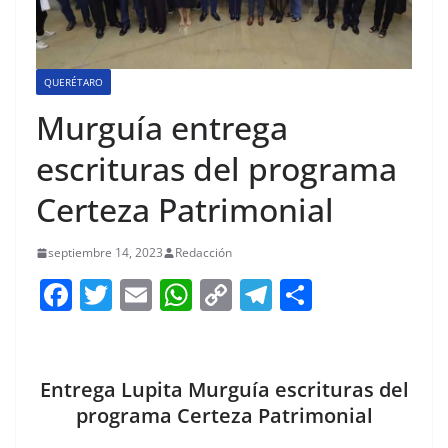
QUERÉTARO
Murguía entrega
escrituras del programa
Certeza Patrimonial
septiembre 14, 2023
Redacción
F
T
E
W
C
T
S
a
w
m
h
o
el
h
c
itt
ai
at
p
e
ar
e
er
l
s
y
gr
e
Entrega Lupita Murguía escrituras del
b
A
Li
a
programa Certeza Patrimonial