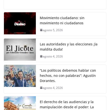
o
p
n
m
a
w
m
h
o
el
h
o
p
k
c
itt
ai
at
p
e
ar
k
e
er
l
s
y
gr
e
Movimiento ciudadano: sin
movimiento ni ciudadanos
b
A
Li
a
agosto 5, 2026
o
p
n
m
o
p
k
Las autoridades y las elecciones ¡la
k
maldita duda!
agosto 4, 2026
“Los políticos debemos hablar con
hechos, no con palabras”: Agustín
Dorantes.
agosto 4, 2026
El derecho de las audiencias y la
manipulación desde el poder: La