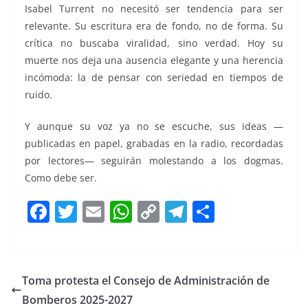
Isabel Turrent no necesitó ser tendencia para ser
relevante. Su escritura era de fondo, no de forma. Su
crítica no buscaba viralidad, sino verdad. Hoy su
muerte nos deja una ausencia elegante y una herencia
incómoda: la de pensar con seriedad en tiempos de
ruido.
Y aunque su voz ya no se escuche, sus ideas —
publicadas en papel, grabadas en la radio, recordadas
por lectores— seguirán molestando a los dogmas.
Como debe ser.
F
T
E
W
C
T
S
a
w
m
h
o
el
h
c
itt
ai
at
p
e
ar
e
er
l
s
y
gr
e
Toma protesta el Consejo de Administración de
b
A
Li
a
Bomberos 2025-2027