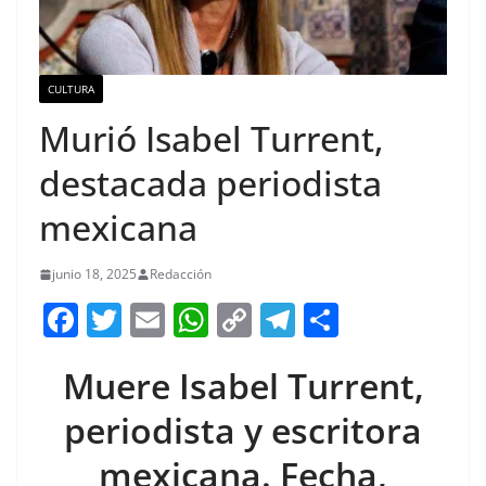
CULTURA
Murió Isabel Turrent,
destacada periodista
mexicana
junio 18, 2025
Redacción
F
T
E
W
C
T
S
a
w
m
h
o
el
h
Muere Isabel Turrent,
c
itt
ai
at
p
e
ar
e
er
l
s
y
gr
e
periodista y escritora
b
A
Li
a
mexicana. Fecha,