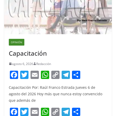
OPINIÓN
Capacitación
agosto 6, 2026
Redacción
F
T
E
W
C
T
S
a
w
m
h
o
el
h
Capacitación Por: Raúl Franco Estrada Jueves 6 de
c
itt
ai
at
p
e
ar
agosto del 2026 Hoy más que nunca estoy convencido
e
er
l
s
y
gr
e
que además de
b
A
Li
a
F
T
E
W
C
T
S