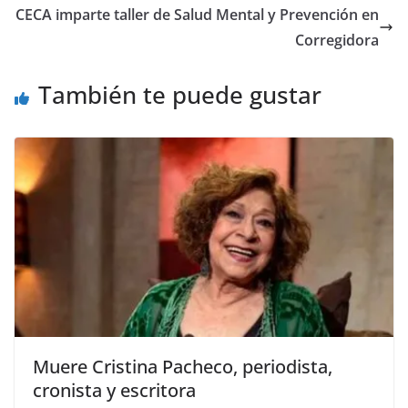
o
p
n
m
CECA imparte taller de Salud Mental y Prevención en
o
p
k
Corregidora
k
También te puede gustar
Muere Cristina Pacheco, periodista,
cronista y escritora