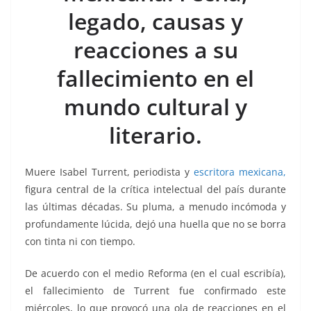
o
p
n
m
legado, causas y
o
p
k
k
reacciones a su
fallecimiento en el
mundo cultural y
literario.
Muere Isabel Turrent, periodista y
escritora mexicana,
figura central de la crítica intelectual del país durante
las últimas décadas. Su pluma, a menudo incómoda y
profundamente lúcida, dejó una huella que no se borra
con tinta ni con tiempo.
De acuerdo con el medio Reforma (en el cual escribía),
el fallecimiento de Turrent fue confirmado este
miércoles, lo que provocó una ola de reacciones en el