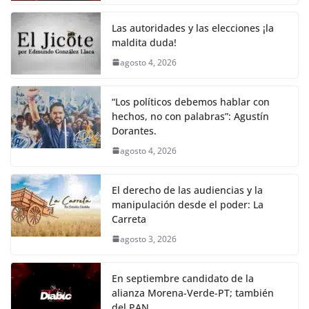
o
p
n
m
o
p
k
Las autoridades y las elecciones ¡la
k
maldita duda!
agosto 4, 2026
“Los políticos debemos hablar con
hechos, no con palabras”: Agustín
Dorantes.
agosto 4, 2026
El derecho de las audiencias y la
manipulación desde el poder: La
Carreta
agosto 3, 2026
En septiembre candidato de la
alianza Morena-Verde-PT; también
del PAN