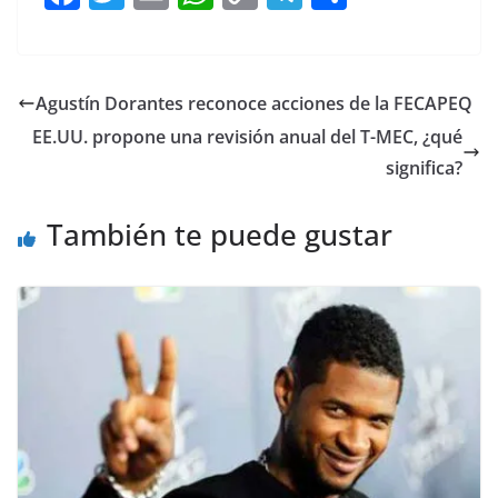
a
w
m
h
o
el
h
c
itt
ai
at
p
e
ar
e
er
l
s
y
gr
e
Agustín Dorantes reconoce acciones de la FECAPEQ
b
A
Li
a
EE.UU. propone una revisión anual del T-MEC, ¿qué
o
p
n
m
significa?
o
p
k
También te puede gustar
k