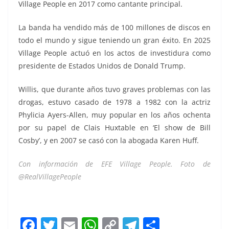
Village People en 2017 como cantante principal.
La banda ha vendido más de 100 millones de discos en
todo el mundo y sigue teniendo un gran éxito. En 2025
Village People actuó en los actos de investidura como
presidente de Estados Unidos de Donald Trump.
Willis, que durante años tuvo graves problemas con las
drogas, estuvo casado de 1978 a 1982 con la actriz
Phylicia Ayers-Allen, muy popular en los años ochenta
por su papel de Clais Huxtable en ‘El show de Bill
Cosby’, y en 2007 se casó con la abogada Karen Huff.
Con información de EFE Village People. Foto de
@RealVillagePeople
Victor Willis Victor Willis Victor Willis
F
T
E
W
C
T
S