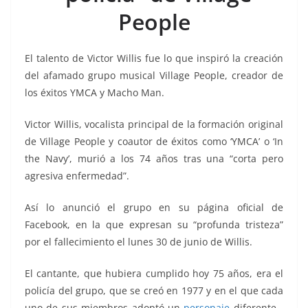
o
p
n
m
People
o
p
k
k
El talento de Victor Willis fue lo que inspiró la creación
del afamado grupo musical Village People, creador de
los éxitos YMCA y Macho Man.
Victor Willis, vocalista principal de la formación original
de Village People y coautor de éxitos como ‘YMCA’ o ‘In
the Navy’, murió a los 74 años tras una “corta pero
agresiva enfermedad”.
Así lo anunció el grupo en su página oficial de
Facebook, en la que expresan su “profunda tristeza”
por el fallecimiento el lunes 30 de junio de Willis.
El cantante, que hubiera cumplido hoy 75 años, era el
policía del grupo, que se creó en 1977 y en el que cada
uno de sus miembros adoptó un
personaje
diferente -