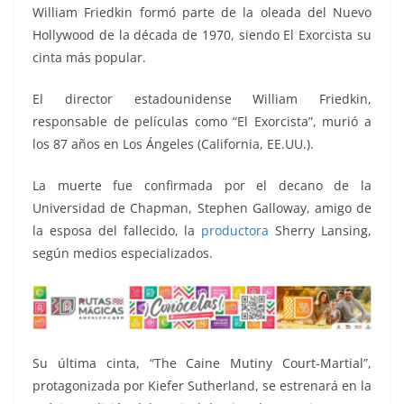
o
p
n
m
William Friedkin formó parte de la oleada del Nuevo
o
p
k
Hollywood de la década de 1970, siendo El Exorcista su
k
cinta más popular.
El director estadounidense William Friedkin,
responsable de películas como “El Exorcista”, murió a
los 87 años en Los Ángeles (California, EE.UU.).
La muerte fue confirmada por el decano de la
Universidad de Chapman, Stephen Galloway, amigo de
la esposa del fallecido, la
productora
Sherry Lansing,
según medios especializados.
Su última cinta, “The Caine Mutiny Court-Martial”,
protagonizada por Kiefer Sutherland, se estrenará en la