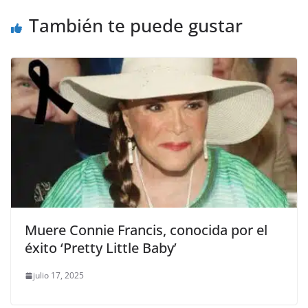
o
p
k
También te puede gustar
k
Muere Connie Francis, conocida por el
éxito ‘Pretty Little Baby’
julio 17, 2025