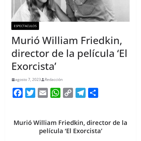
ESPECTACULOS
Murió William Friedkin,
director de la película ‘El
Exorcista’
agosto 7, 2023
Redacción
F
T
E
W
C
T
S
a
w
m
h
o
el
h
c
itt
ai
at
p
e
ar
e
er
l
s
y
gr
e
Murió William Friedkin, director de la
b
A
Li
a
película ‘El Exorcista’