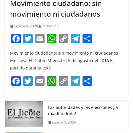
Movimiento ciudadano: sin
movimiento ni ciudadanos
agosto 5, 2026
Redacción
F
T
E
W
C
T
S
a
w
m
h
o
el
h
Movimiento ciudadano: sin movimiento ni ciudadanos
c
itt
ai
at
p
e
ar
Me Lleva El Diablo Miércoles 5 de agosto del 2016 El
e
er
l
s
y
gr
e
partido naranja está
b
A
Li
a
F
T
E
W
C
T
S
o
p
n
m
a
w
m
h
o
el
h
o
p
k
c
itt
ai
at
p
e
ar
k
e
er
l
s
y
gr
e
Las autoridades y las elecciones ¡la
maldita duda!
b
A
Li
a
agosto 4, 2026
o
p
n
m