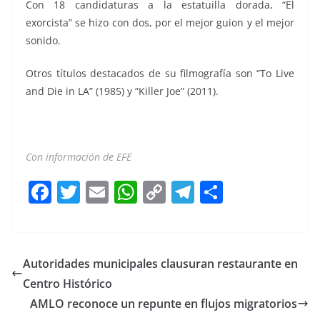
Con 18 candidaturas a la estatuilla dorada, “El
exorcista” se hizo con dos, por el mejor guion y el mejor
sonido.
Otros títulos destacados de su filmografía son “To Live
and Die in LA” (1985) y “Killer Joe” (2011).
William Friedkin William Friedkin
Con información de EFE
F
T
E
W
C
T
S
a
w
m
h
o
el
h
c
itt
ai
at
p
e
ar
e
er
l
s
y
gr
e
Autoridades municipales clausuran restaurante en
b
A
Li
a
Centro Histórico
o
p
n
m
AMLO reconoce un repunte en flujos migratorios