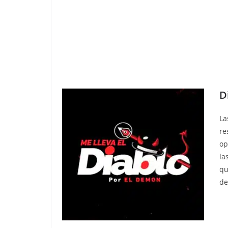
D
La
re
op
la
qu
de