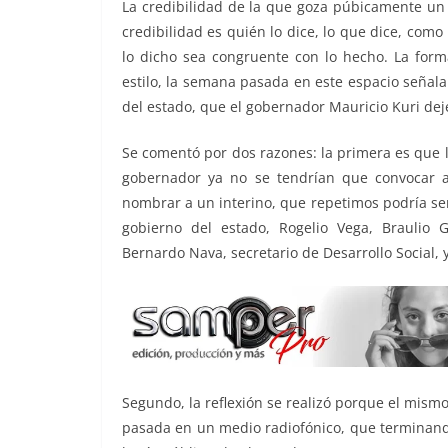
o
p
k
La credibilidad de la que goza púbicamente un g
credibilidad es quién lo dice, lo que dice, como
k
lo dicho sea congruente con lo hecho. La for
estilo, la semana pasada en este espacio señala
del estado, que el gobernador Mauricio Kuri deje
Se comentó por dos razones: la primera es que ll
gobernador ya no se tendrían que convocar a
nombrar a un interino, que repetimos podría ser 
gobierno del estado, Rogelio Vega, Braulio Gu
Bernardo Nava, secretario de Desarrollo Social, y
Segundo, la reflexión se realizó porque el mismo
pasada en un medio radiofónico, que terminando s