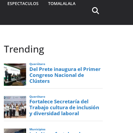
ESPECTACULOS
TOMALALALA
Trending
Querétaro
Del Prete inaugura el Primer
Congreso Nacional de
Clústers
Querétaro
Fortalece Secretaría del
Trabajo cultura de inclusión
y diversidad laboral
Municipios