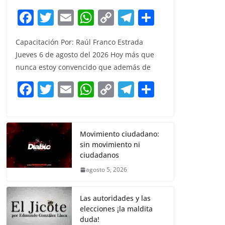
F
T
E
W
C
T
S
a
w
m
h
o
el
h
Capacitación Por: Raúl Franco Estrada
c
itt
ai
at
p
e
ar
Jueves 6 de agosto del 2026 Hoy más que
e
er
l
s
y
gr
e
nunca estoy convencido que además de
b
A
Li
a
F
T
E
W
C
T
S
o
p
n
m
a
w
m
h
o
el
h
o
p
k
c
itt
ai
at
p
e
ar
k
e
er
l
s
y
gr
e
Movimiento ciudadano:
sin movimiento ni
b
A
Li
a
ciudadanos
o
p
n
m
agosto 5, 2026
o
p
k
k
Las autoridades y las
elecciones ¡la maldita
duda!