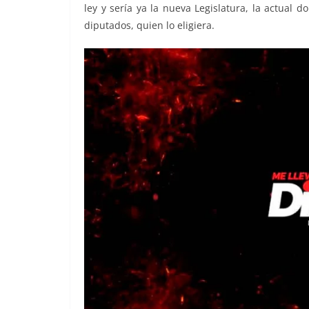
ley y sería ya la nueva Legislatura, la actual 
diputados, quien lo eligiera.