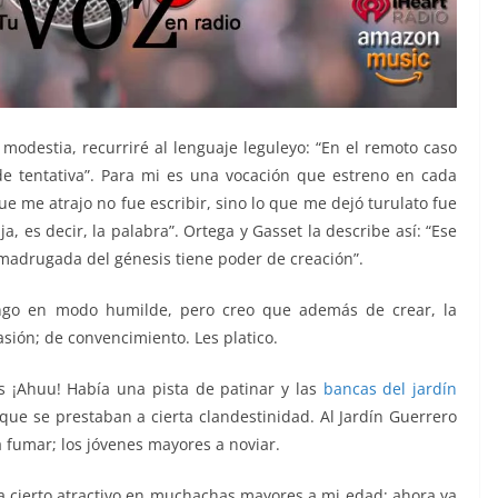
 modestia, recurriré al lenguaje leguleyo: “En el remoto caso
de tentativa”. Para mi es una vocación que estreno en cada
e me atrajo no fue escribir, sino lo que me dejó turulato fue
a, es decir, la palabra”. Ortega y Gasset la describe así: “Ese
madrugada del génesis tiene poder de creación”.
go en modo humilde, pero creo que además de crear, la
sión; de convencimiento. Les platico.
s ¡Ahuu! Había una pista de patinar y las
bancas del jardín
ue se prestaban a cierta clandestinidad. Al Jardín Guerrero
a fumar; los jóvenes mayores a noviar.
a cierto atractivo en muchachas mayores a mi edad; ahora ya