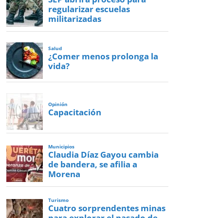
regularizar escuelas
militarizadas
Salud
¿Comer menos prolonga la
vida?
Opinión
Capacitación
Municipios
Claudia Díaz Gayou cambia
de bandera, se afilia a
Morena
Turismo
Cuatro sorprendentes minas
para explorar el pasado de