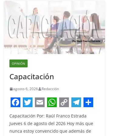
OPINIÓN
Capacitación
agosto 6, 2026
Redacción
F
T
E
W
C
T
S
Capacitación Por: Raúl Franco Estrada
a
w
m
h
o
e
h
Jueves 6 de agosto del 2026 Hoy más que
c
i
a
a
p
l
a
nunca estoy convencido que además de