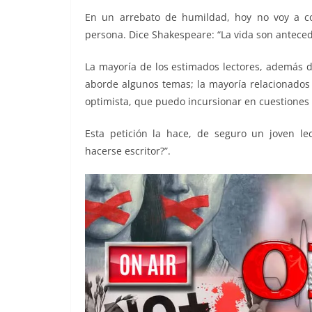
o
e
A
i
r
En un arrebato de humildad, hoy no voy a c
o
r
p
n
a
persona. Dice Shakespeare: “La vida son anteced
k
p
k
m
La mayoría de los estimados lectores, además 
aborde algunos temas; la mayoría relacionados 
optimista, que puedo incursionar en cuestiones 
Esta petición la hace, de seguro un joven lec
hacerse escritor?”.