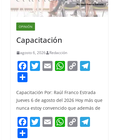
OPINIÓN
Capacitación
agosto 6, 2026
Redacción
F
T
E
W
C
T
a
w
m
h
o
el
S
c
itt
ai
at
p
e
h
e
er
l
s
y
gr
Capacitación Por: Raúl Franco Estrada
ar
Jueves 6 de agosto del 2026 Hoy más que
b
A
Li
a
e
nunca estoy convencido que además de
o
p
n
m
F
T
E
W
C
T
o
p
k
a
w
m
h
o
el
S
k