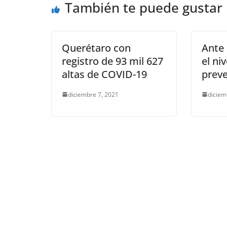
También te puede gustar
o
p
k
k
Querétaro con
Ante 
registro de 93 mil 627
el niv
altas de COVID-19
prev
diciembre 7, 2021
diciem