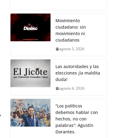
c
itt
ai
at
p
e
h
e
er
l
s
y
gr
ar
b
A
Li
a
e
Movimiento
ciudadano: sin
o
p
n
m
movimiento ni
o
p
k
ciudadanos
k
agosto 5, 2026
Las autoridades y las
elecciones ¡la maldita
duda!
agosto 4, 2026
“Los políticos
debemos hablar con
hechos, no con
palabras”: Agustín
Dorantes.