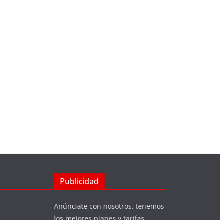
Publicidad
Anúnciate con nosotros, tenemos
los mejores planes y tarifas