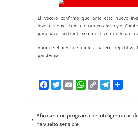
El Vocero confirmó que ante este nuevo inc
involucrados se encuentran en alerta y el Comité
para hacer un frente común en contra de una nu
Aunque el mensaje pudiera parecer repetitivo, l
pandemia.
F
T
E
W
C
T
S
a
w
m
h
o
el
h
c
itt
ai
at
p
e
ar
e
er
l
s
y
gr
e
Afirman que programa de inteligencia artific
b
A
Li
a
ha vuelto sensible
o
p
n
m