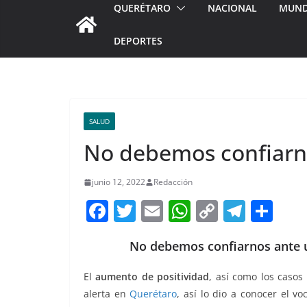
QUERÉTARO
NACIONAL
MUN
DEPORTES
SALUD
No debemos confiarn
junio 12, 2022
Redacción
F
T
E
W
C
T
S
a
w
m
h
o
el
h
No debemos confiarnos ante u
c
itt
ai
at
p
e
ar
e
er
l
s
y
gr
e
El
aumento de positividad
, así como los casos
b
A
Li
a
alerta en
Querétaro
, así lo dio a conocer el v