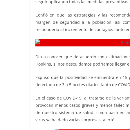
seguir aplicando todas las medidas preventivas
o
p
n
m
o
p
k
Confió en que las estrategias y las recomend
k
margen de seguridad a la población, así com
respondería al incremento de contagios tanto e
Dio a conocer que de acuerdo con estimaciones
Hopkins, si nos descuidamos podríamos llegar en
Expuso que la positividad se encuentra en 15 
detectado de 3 a 5 brotes diarios tanto de COVID-
En el caso de COVID-19, al tratarse de la vari
provocan menos casos graves y menos fallecimi
de nuestro sistema de salud, como pasó en ant
virus ya ha dado varias sorpresas, alertó.