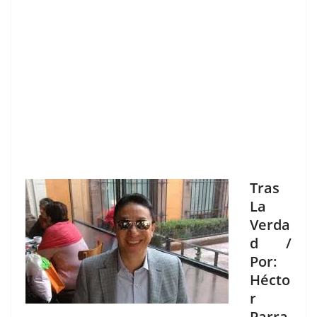
Tras
La
Verda
d /
Por:
Hécto
r
Parra