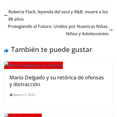
c
itt
ai
at
p
e
ar
e
er
l
s
y
gr
e
Roberta Flack, leyenda del soul y R&B, muere a los
b
A
Li
a
88 años
o
p
n
m
Protegiendo el Futuro: Unidos por Nuestras Niñas,
o
p
k
Niños y Adolescentes
k
También te puede gustar
Mario Delgado y su retórica de ofensas
y distracción
febrero 3, 2024