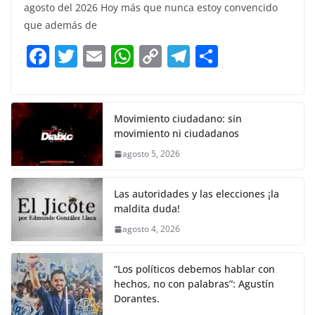
c
itt
ai
at
p
e
ar
agosto del 2026 Hoy más que nunca estoy convencido
e
er
l
s
y
gr
e
que además de
b
A
Li
a
F
T
E
W
C
T
S
o
p
n
m
a
w
m
h
o
el
h
o
p
k
c
itt
ai
at
p
e
ar
k
e
er
l
s
y
gr
e
Movimiento ciudadano: sin
movimiento ni ciudadanos
b
A
Li
a
agosto 5, 2026
o
p
n
m
o
p
k
Las autoridades y las elecciones ¡la
k
maldita duda!
agosto 4, 2026
“Los políticos debemos hablar con
hechos, no con palabras”: Agustín
Dorantes.