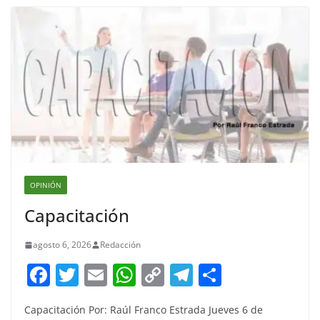
OPINIÓN
Capacitación
agosto 6, 2026
Redacción
F
T
E
W
C
T
S
a
w
m
h
o
el
h
Capacitación Por: Raúl Franco Estrada Jueves 6 de