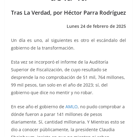
o
p
n
m
o
p
k
Tras La Verdad, por Héctor Parra Rodríguez
k
Lunes 24 de febrero de 2025
Un día es uno, al siguientes es otro el escándalo del
gobierno de la transformación.
Esta vez se incorporó el informe de la Auditoría
Superior de Fiscalización, de cuyo resultado se
desprende la no comprobación de 51 mil, 764 millones,
99 mil pesos, tan solo en el año de 2023; sí, del
gobierno que dice no mentir y no robar.
En ese año el gobierno de
AMLO
, no pudo comprobar a
dónde fueron a parar 141 millones de pesos
diariamente. Sí, cantidad millonaria. Y Mientras esto se
dio a conocer públicamente, la presidente Claudia