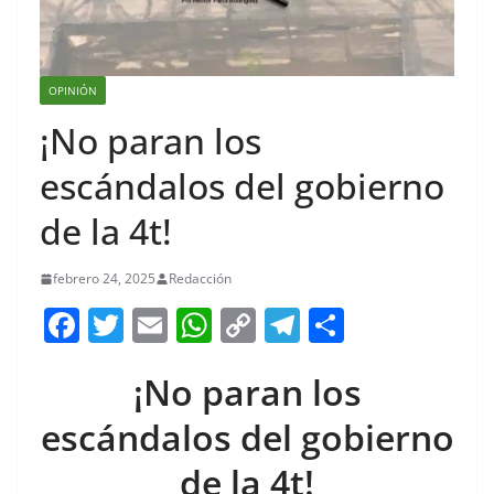
OPINIÓN
¡No paran los
escándalos del gobierno
de la 4t!
febrero 24, 2025
Redacción
F
T
E
W
C
T
S
a
w
m
h
o
el
h
¡No paran los
c
itt
ai
at
p
e
ar
e
er
l
s
y
gr
e
escándalos del gobierno
b
A
Li
a
de la 4t!