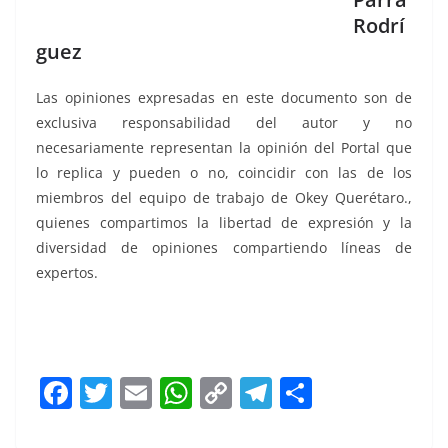
Rodrí
guez
Las opiniones expresadas en este documento son de
exclusiva responsabilidad del autor y no
necesariamente representan la opinión del Portal que
lo replica y pueden o no, coincidir con las de los
miembros del equipo de trabajo de Okey Querétaro.,
quienes compartimos la libertad de expresión y la
diversidad de opiniones compartiendo líneas de
expertos.
No paran, No paran, No paran, No paran, No paran, No
paran, No paran, No paran
F
T
E
W
C
T
S
a
w
m
h
o
el
h