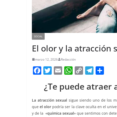
SOCIAL
El olor y la atracción 
marzo 12, 2026
Redacción
F
T
E
W
C
T
S
a
w
m
h
o
el
h
¿Te puede atraer a
c
itt
ai
at
p
e
ar
e
er
l
s
y
gr
e
La atracción sexual
sigue siendo uno de los ma
b
A
Li
a
que
el olor
podría ser la clave oculta en el unive
o
p
n
m
y de la «
química sexual
» que sentimos con det