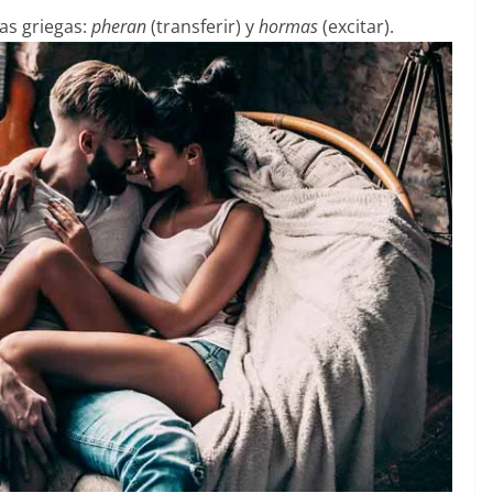
as griegas:
pheran
(transferir) y
hormas
(excitar).