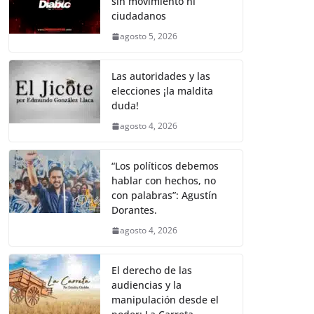
sin movimiento ni
b
A
Li
a
ciudadanos
o
p
n
m
agosto 5, 2026
o
p
k
k
Las autoridades y las
elecciones ¡la maldita
duda!
agosto 4, 2026
“Los políticos debemos
hablar con hechos, no
con palabras”: Agustín
Dorantes.
agosto 4, 2026
El derecho de las
audiencias y la
manipulación desde el