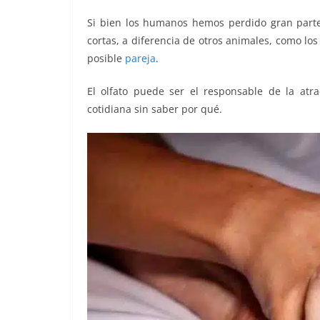
o
p
k
Si bien los humanos hemos perdido gran part
k
cortas, a diferencia de otros animales, como los
posible
pareja
.
El olfato puede ser el responsable de la atr
cotidiana sin saber por qué.