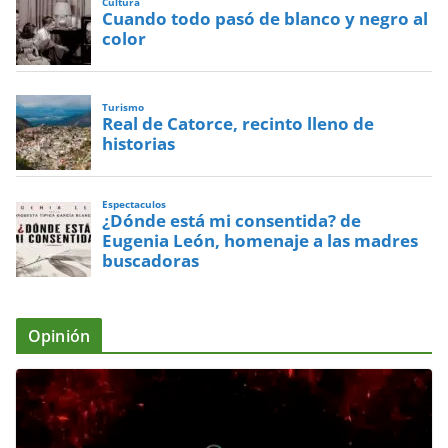
Cultura
Cuando todo pasó de blanco y negro al
color
Turismo
Real de Catorce, recinto lleno de
historias
Espectaculos
¿Dónde está mi consentida? de
Eugenia León, homenaje a las madres
buscadoras
Opinión