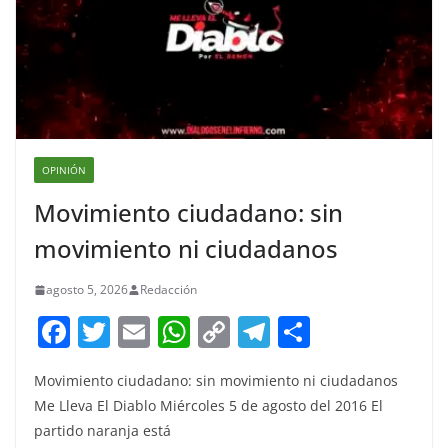
OPINIÓN
Movimiento ciudadano: sin
movimiento ni ciudadanos
agosto 5, 2026
Redacción
F
T
E
W
C
T
S
a
w
m
h
o
el
h
Movimiento ciudadano: sin movimiento ni ciudadanos
c
itt
ai
at
p
e
ar
Me Lleva El Diablo Miércoles 5 de agosto del 2016 El
e
er
l
s
y
gr
e
partido naranja está