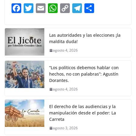
b
A
Li
a
F
T
E
W
C
T
S
o
p
n
m
a
w
m
h
o
el
h
o
p
k
c
itt
ai
at
p
e
ar
k
e
er
l
s
y
gr
e
Las autoridades y las elecciones ¡la
maldita duda!
b
A
Li
a
agosto 4, 2026
o
p
n
m
o
p
k
“Los políticos debemos hablar con
k
hechos, no con palabras”: Agustín
Dorantes.
agosto 4, 2026
El derecho de las audiencias y la
manipulación desde el poder: La
Carreta
agosto 3, 2026