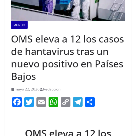
MUNDO
OMS eleva a 12 los casos
de hantavirus tras un
nuevo positivo en Países
Bajos
mayo 22, 2026
Redacción
F
T
E
W
C
T
S
a
w
m
h
o
el
h
c
itt
ai
at
p
e
ar
e
er
l
s
y
gr
e
OMS eleva a 12 los