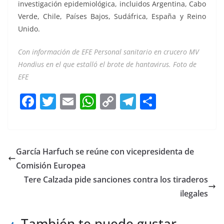
investigación epidemiológica, incluidos Argentina, Cabo
Verde, Chile, Países Bajos, Sudáfrica, España y Reino
Unido.
Con información de EFE Personal sanitario en crucero MV
Hondius en el que estalló el brote de hantavirus. Foto de
EFE
F
T
E
W
C
T
S
a
w
m
h
o
el
h
c
itt
ai
at
p
e
ar
e
er
l
s
y
gr
e
García Harfuch se reúne con vicepresidenta de
b
A
Li
a
Comisión Europea
o
p
n
m
Tere Calzada pide sanciones contra los tiraderos
o
p
k
ilegales
k
También te puede gustar