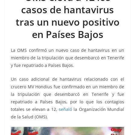
b
A
Li
a
casos de hantavirus
o
p
n
m
tras un nuevo positivo
o
p
k
k
en Países Bajos
La OMS confirmó un nuevo caso de hantavirus en un
miembro de la tripulación que desembarcó en Tenerife
y fue repatriado a Países Bajos.
Un caso adicional de hantavirus relacionado con el
crucero MV Hondius fue confirmado en un miembro de
la tripulación que desembarcó en Tenerife y fue
repatriado a Países Bajos, por lo que los contagios
totales se elevan a 12,
señaló
la Organización Mundial
de la Salud (OMS).